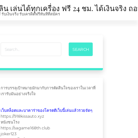
นได้ทุกเครื่อง ฟรี 24 ชม. ได้เงินจริง ถอน
งินจริง รับเครดิตฟรีทันทีที่สมัคร
การบรรลุเป้าหมายมักมากับการตัดสินใจของเราในเวลาที่
เรารับมันอย่างจริงใจ
เว็บสล็อตและบาคาร่าของโครตดีเว็บนี้เล่นแล้วรวยจัดๆ
https://918kissauto.xyz
หนังชนโรง
https://sagame168th.club
joker123