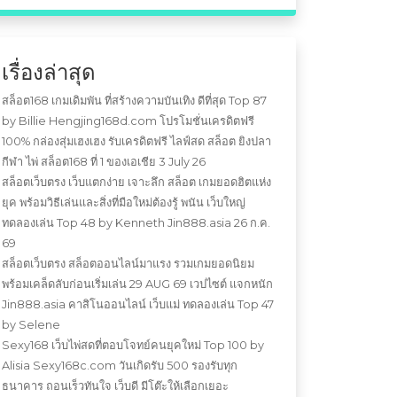
เรื่องล่าสุด
สล็อต168 เกมเดิมพัน ที่สร้างความบันเทิง ดีที่สุด Top 87
by Billie Hengjing168d.com โปรโมชั่นเครดิตฟรี
100% กล่องสุ่มเฮงเฮง รับเครดิตฟรี ไลฟ์สด สล็อต ยิงปลา
กีฬา ไพ่ สล็อต168 ที่ 1 ของเอเชีย 3 July 26
สล็อตเว็บตรง เว็บแตกง่าย เจาะลึก สล็อต เกมยอดฮิตแห่ง
ยุค พร้อมวิธีเล่นและสิ่งที่มือใหม่ต้องรู้ พนัน เว็บใหญ่
ทดลองเล่น Top 48 by Kenneth Jin888.asia 26 ก.ค.
69
สล็อตเว็บตรง สล็อตออนไลน์มาแรง รวมเกมยอดนิยม
พร้อมเคล็ดลับก่อนเริ่มเล่น 29 AUG 69 เวปไซต์ แจกหนัก
Jin888.asia คาสิโนออนไลน์ เว็บแม่ ทดลองเล่น Top 47
by Selene
Sexy168 เว็บไพ่สดที่ตอบโจทย์คนยุคใหม่ Top 100 by
Alisia Sexy168c.com วันเกิดรับ 500 รองรับทุก
ธนาคาร ถอนเร็วทันใจ เว็บดี มีโต๊ะให้เลือกเยอะ