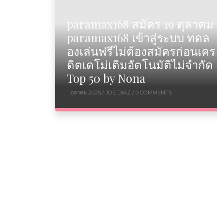
paramax168 สมัคร 19 ตุลาคม
paramax168 เข้าสู่ระบบ ทดล
องเล่นฟรีไม่ต้องสมัครก่อนเคร
ดิตเดโม่เติมอัตโนมัติไม่จำกัด
Top 50 by Nona
1 ตุลาคม 2025 /
JOE DIAZ
/ 0 COMMENTS