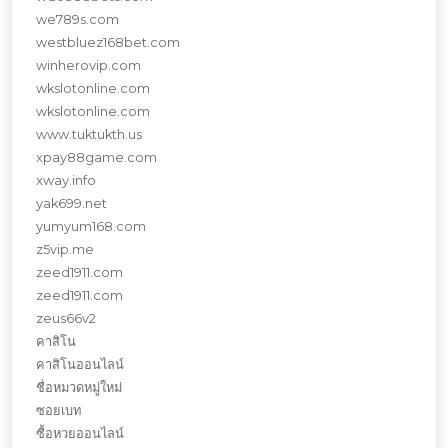
we789s.com
westbluez168bet.com
winherovip.com
wkslotonline.com
wkslotonline.com
www.tuktukth.us
xpay88game.com
xway.info
yak699.net
yumyum168.com
z5vip.me
zeed1911.com
zeed1911.com
zeus66v2
คาสิโน
คาสิโนออนไลน์
ชื่อหมวดหมู่ใหม่
ซอยเบท
ซื้อหวยออนไลน์