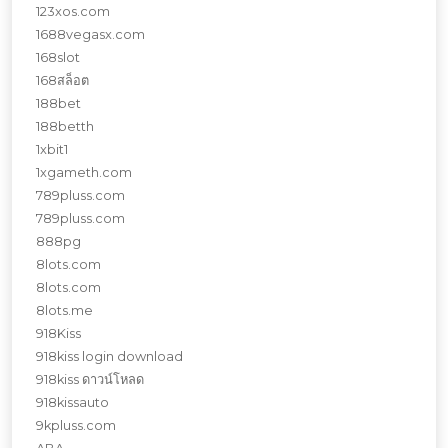
123xos.com
1688vegasx.com
168slot
168สล็อต
188bet
188betth
1xbit1
1xgameth.com
789pluss.com
789pluss.com
888pg
8lots.com
8lots.com
8lots.me
918Kiss
918kiss login download
918kiss ดาวน์โหลด
918kissauto
9kpluss.com