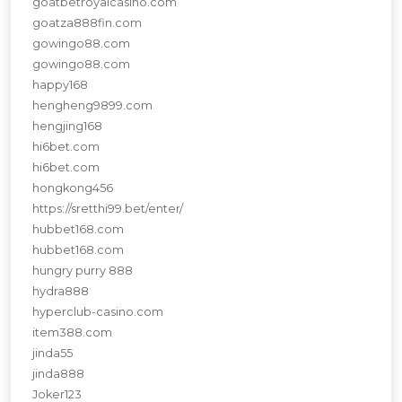
goatbetroyalcasino.com
goatza888fin.com
gowingo88.com
gowingo88.com
happy168
hengheng9899.com
hengjing168
hi6bet.com
hi6bet.com
hongkong456
https://sretthi99.bet/enter/
hubbet168.com
hubbet168.com
hungry purry 888
hydra888
hyperclub-casino.com
item388.com
jinda55
jinda888
Joker123