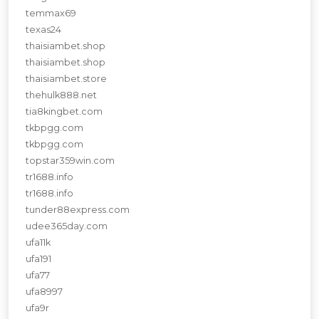
temmax69
texas24
thaisiambet.shop
thaisiambet.shop
thaisiambet.store
thehulk888.net
tia8kingbet.com
tkbpgg.com
tkbpgg.com
topstar359win.com
tr1688.info
tr1688.info
tunder88express.com
udee365day.com
ufa11k
ufa191
ufa77
ufa8997
ufa9r