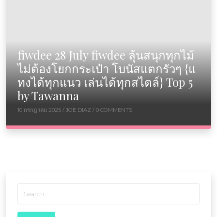
fiwdee 28 July fiwdee ลุ้นสนุกทุกไม้
ไม่ต้องโยกกระเป๋า โบนัสแตกรัวๆ {แ
ทงได้ทุกแนว เล่นได้ทุกสไตล์} Top 5
by Tawanna
10 กรกฎาคม 2025 /
JOE DIAZ
/ 0 COMMENTS