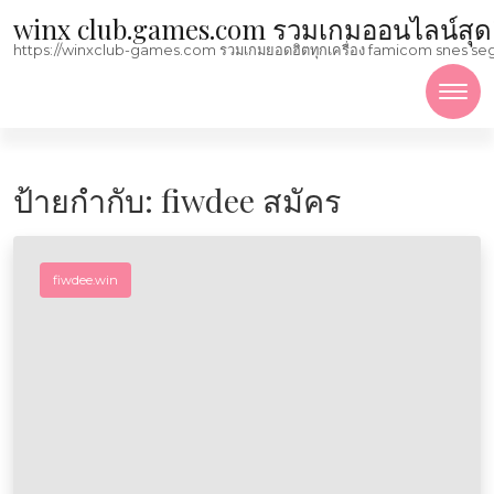
Skip to content
winx club.games.com รวมเกมออนไลน์สุดฮิตม
https://winxclub-games.com รวมเกมยอดฮิตทุกเครื่อง famicom snes sega mega
ป้ายกำกับ:
fiwdee สมัคร
fiwdee.win