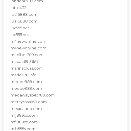
london6789.com
lotto432
luis16888.com
luis16888.com
lux555.net
lux555.net
m4newonline.com
m4newonline.com
mac1bet789.com
macau69 สมัคร
marinapluss.com
mario678.info
medee989.com
medee989.com
megawaysbet789.com
mercyrosa168.com
mexicanoo.com
mfj889xx.com
mfj889xx.com
mib555s.com