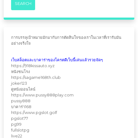
การบรรลุเป้าหมายมักมากับการตัดสินใจของเราในเวลาที่เรารับมัน
อย่างจริงใจ
เว็บสล็อตและบาคาร่าของโครตดีเว็บนี้เล่นแล้วรวยจัดๆ
https://918kissauto.xyz
หนังชนโรง
https://sagame168th.club
joker123
ดูหนังออนไลน์
https://www.pussy888play.com
pussy888
บาคาร่า168
https://www.pgslot.golf
pgslot77
pg99
fullslotpg
live22