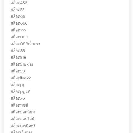
สล็อต456
สล็อต55
สล็อต66
สล็อต666
สล็อต777
สล็อต888
สล็อต888เว็บตรง
สล็อต89
สล็อต918
สล็อต918kiss
สล็อต99
สล็อตlive22
สล็อตpg
สล็อตpgแท้
สล็อตxo
สล็อตพุซซี่
สล็อตยอดนิยม
สล็อตออนไลน์
สล็อตเครดิตฟรี
สล็อตเว็บตรง