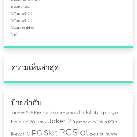
แทงหวยสด
โจ๊กเกอร์123
โจ๊กเกอร์123
โหลด918kiss
ไวน์
ความเห็นล่าสุด
ป้ายกำกับ
fullslotpg
918Kiss
188bet
918kissauto
alot666
funny18
Joker123
hengjing168
Joker123th
jinda55
joker123auto
PGSlot
PG Slot
PG
live22
pg slot เว็บตรง