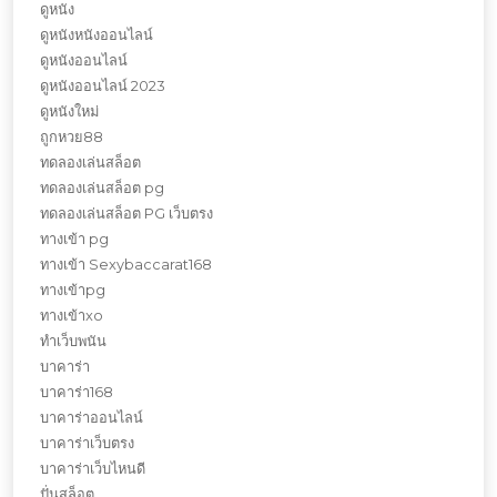
ดูหนัง
ดูหนังหนังออนไลน์
ดูหนังออนไลน์
ดูหนังออนไลน์ 2023
ดูหนังใหม่
ถูกหวย88
ทดลองเล่นสล็อต
ทดลองเล่นสล็อต pg
ทดลองเล่นสล็อต PG เว็บตรง
ทางเข้า pg
ทางเข้า Sexybaccarat168
ทางเข้าpg
ทางเข้าxo
ทำเว็บพนัน
บาคาร่า
บาคาร่า168
บาคาร่าออนไลน์
บาคาร่าเว็บตรง
บาคาร่าเว็บไหนดี
ปั่นสล็อต