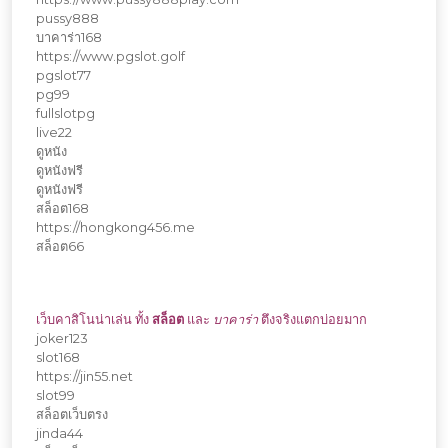
pussy888
บาคาร่า168
https://www.pgslot.golf
pgslot77
pg99
fullslotpg
live22
ดูหนัง
ดูหนังฟรี
ดูหนังฟรี
สล็อต168
https://hongkong456.me
สล็อต66
เว็บคาสิโนน่าเล่น ทั้ง
สล็อต
และ
บาคาร่า
ตึงจริงแตกบ่อยมาก
joker123
slot168
https://jin55.net
slot99
สล็อตเว็บตรง
jinda44