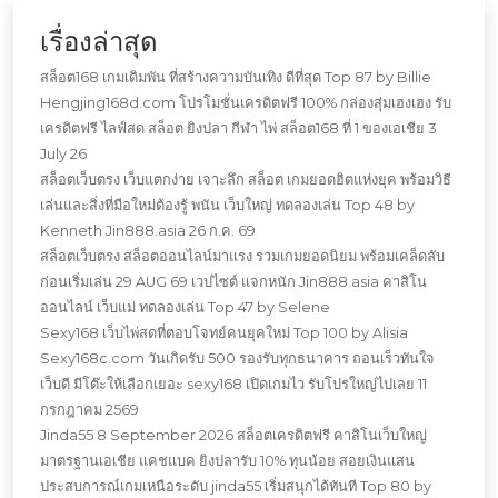
เรื่องล่าสุด
สล็อต168 เกมเดิมพัน ที่สร้างความบันเทิง ดีที่สุด Top 87 by Billie
Hengjing168d.com โปรโมชั่นเครดิตฟรี 100% กล่องสุ่มเฮงเฮง รับ
เครดิตฟรี ไลฟ์สด สล็อต ยิงปลา กีฬา ไพ่ สล็อต168 ที่ 1 ของเอเชีย 3
July 26
สล็อตเว็บตรง เว็บแตกง่าย เจาะลึก สล็อต เกมยอดฮิตแห่งยุค พร้อมวิธี
เล่นและสิ่งที่มือใหม่ต้องรู้ พนัน เว็บใหญ่ ทดลองเล่น Top 48 by
Kenneth Jin888.asia 26 ก.ค. 69
สล็อตเว็บตรง สล็อตออนไลน์มาแรง รวมเกมยอดนิยม พร้อมเคล็ดลับ
ก่อนเริ่มเล่น 29 AUG 69 เวปไซต์ แจกหนัก Jin888.asia คาสิโน
ออนไลน์ เว็บแม่ ทดลองเล่น Top 47 by Selene
Sexy168 เว็บไพ่สดที่ตอบโจทย์คนยุคใหม่ Top 100 by Alisia
Sexy168c.com วันเกิดรับ 500 รองรับทุกธนาคาร ถอนเร็วทันใจ
เว็บดี มีโต๊ะให้เลือกเยอะ sexy168 เปิดเกมไว รับโปรใหญ่ไปเลย 11
กรกฎาคม 2569
Jinda55 8 September 2026 สล็อตเครดิตฟรี คาสิโนเว็บใหญ่
มาตรฐานเอเชีย แคชแบค ยิงปลารับ 10% ทุนน้อย สอยเงินแสน
ประสบการณ์เกมเหนือระดับ jinda55 เริ่มสนุกได้ทันที Top 80 by