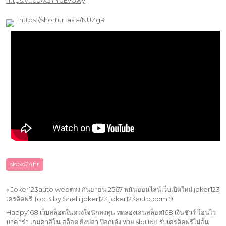
https://t.co/X5YYoEvGwy
https://shorturl.asia/NUZgR
slotxo24hr
«
Joker123auto webตรง กันยายน 2567 พนันออนไลน์เว็บเปิดใหม่ joker123
เครดิตฟรี Top 3 by Shelli joker123 joker123auto.com 9
Happy168 เว็บสล็อตในดวงใจนักลงทุน ทดลองเล่นสล็อต168 เงินชัวร์ โอนไว
บาคาร่า เกมคาสิโน สล็อต ยิงปลา ป๊อกเด้ง หวย slot168 รับเครดิตฟรีไม่อั้น