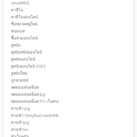
zeus66v2
คาสิโน
คาสิโนออนไลน์
ชื่อหมวดหมู่ใหม่
ซอยเบท
ซื้อหวยออนไลน์
ดูหนัง
ดูหนังหนังออนไลน์
ดูหนังออนไลน์
ดูหนังออนไลน์ 2023
ดูหนังใหม่
ถูกหวย88
ทดลองเล่นสล็อต
ทดลองเล่นสล็อต pg
ทดลองเล่นสล็อต PG เว็บตรง
ทางเข้า pg
ทางเข้า Sexybaccarat168
ทางเข้าpg
ทางเข้าxo
ทำเว็บพนัน