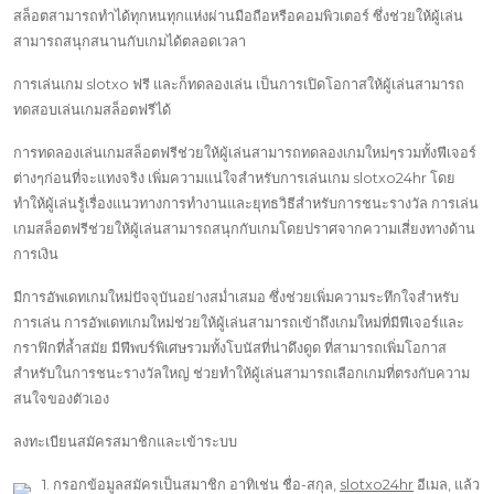
สล็อตสามารถทำได้ทุกหนทุกแห่งผ่านมือถือหรือคอมพิวเตอร์ ซึ่งช่วยให้ผู้เล่น
สามารถสนุกสนานกับเกมได้ตลอดเวลา
การเล่นเกม slotxo ฟรี และก็ทดลองเล่น เป็นการเปิดโอกาสให้ผู้เล่นสามารถ
ทดสอบเล่นเกมสล็อตฟรีได้
การทดลองเล่นเกมสล็อตฟรีช่วยให้ผู้เล่นสามารถทดลองเกมใหม่ๆรวมทั้งฟีเจอร์
ต่างๆก่อนที่จะแทงจริง เพิ่มความแน่ใจสำหรับการเล่นเกม slotxo24hr โดย
ทำให้ผู้เล่นรู้เรื่องแนวทางการทำงานและยุทธวิธีสำหรับการชนะรางวัล การเล่น
เกมสล็อตฟรีช่วยให้ผู้เล่นสามารถสนุกกับเกมโดยปราศจากความเสี่ยงทางด้าน
การเงิน
มีการอัพเดทเกมใหม่ปัจจุบันอย่างสม่ำเสมอ ซึ่งช่วยเพิ่มความระทึกใจสำหรับ
การเล่น การอัพเดทเกมใหม่ช่วยให้ผู้เล่นสามารถเข้าถึงเกมใหม่ที่มีฟีเจอร์และ
กราฟิกที่ล้ำสมัย มีฟีพบร์พิเศษรวมทั้งโบนัสที่น่าดึงดูด ที่สามารถเพิ่มโอกาส
สำหรับในการชนะรางวัลใหญ่ ช่วยทำให้ผู้เล่นสามารถเลือกเกมที่ตรงกับความ
สนใจของตัวเอง
ลงทะเบียนสมัครสมาชิกและเข้าระบบ
1.
กรอกข้อมูลสมัครเป็นสมาชิก อาทิเช่น ชื่อ-สกุล,
slotxo24hr
อีเมล, แล้ว