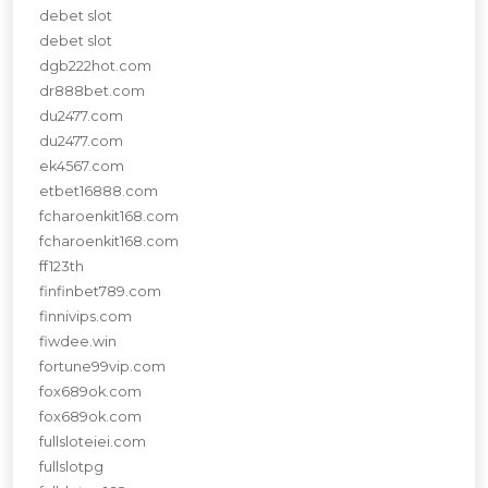
debet slot
debet slot
dgb222hot.com
dr888bet.com
du2477.com
du2477.com
ek4567.com
etbet16888.com
fcharoenkit168.com
fcharoenkit168.com
ff123th
finfinbet789.com
finnivips.com
fiwdee.win
fortune99vip.com
fox689ok.com
fox689ok.com
fullsloteiei.com
fullslotpg