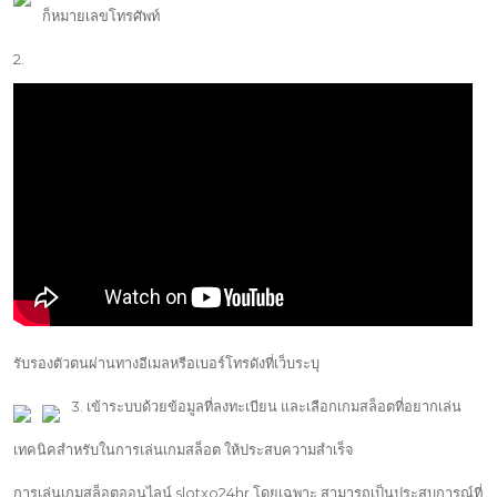
ก็หมายเลขโทรศัพท์
2.
รับรองตัวตนผ่านทางอีเมลหรือเบอร์โทรดังที่เว็บระบุ
3.
เข้าระบบด้วยข้อมูลที่ลงทะเบียน และเลือกเกมสล็อตที่อยากเล่น
เทคนิคสำหรับในการเล่นเกมสล็อต ให้ประสบความสำเร็จ
การเล่นเกมสล็อตออนไลน์ slotxo24hr โดยเฉพาะ สามารถเป็นประสบการณ์ที่