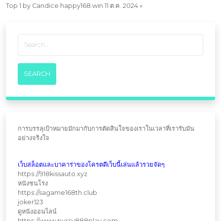
Top 1 by Candice happy168.win 11 ต.ค. 2024
»
การบรรลุเป้าหมายมักมากับการตัดสินใจของเราในเวลาที่เรารับมัน
อย่างจริงใจ
เว็บสล็อตและบาคาร่าของโครตดีเว็บนี้เล่นแล้วรวยจัดๆ
https://918kissauto.xyz
หนังชนโรง
https://sagame168th.club
joker123
ดูหนังออนไลน์
https://www.pussy888play.com