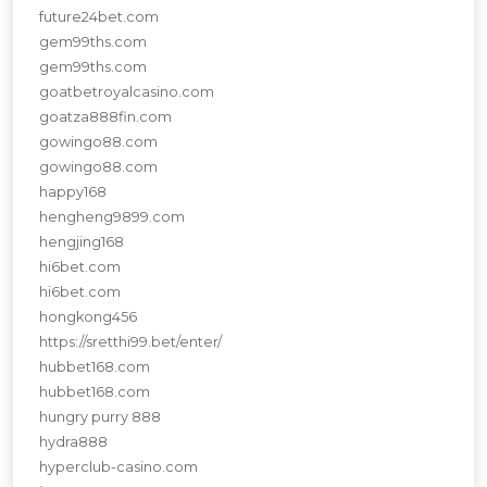
future24bet.com
gem99ths.com
gem99ths.com
goatbetroyalcasino.com
goatza888fin.com
gowingo88.com
gowingo88.com
happy168
hengheng9899.com
hengjing168
hi6bet.com
hi6bet.com
hongkong456
https://sretthi99.bet/enter/
hubbet168.com
hubbet168.com
hungry purry 888
hydra888
hyperclub-casino.com