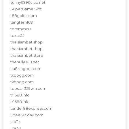
sunny9999club.net
SuperGame Slot
t88golds.com
tangtem168
temmax69
texas24
thaisiambet.shop
thaisiambet.shop
thaisiambet.store
thehulk888.net
tia8kingbet.com
tkbpgg.com
tkbpgg.com
topstar359win.com
tr1688.info
tr1688.info
tunder88express.com
udee365day.com
ufa11k
ufa191