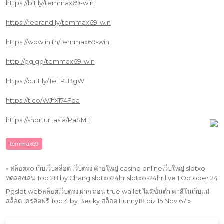
https://bit.ly/temmax69-win
https://rebrand.ly/temmax69-win
https://wow.in.th/temmax69-win
http://gg.gg/temmax69-win
https://cutt.ly/TeEPJBgW
https://t.co/WJfX174Fba
https://shorturl.asia/PaSMT
temmax69
«
สล็อตxo เว็บเว็บสล็อต เว็บตรง ค่ายใหญ่ casino onlineเว็บใหญ่ slotxo
ทดลองเล่น Top 28 by Chang slotxo24hr slotxos24hr.live 1 October 24
Pgslot webสล็อตเว็บตรง ฝาก ถอน true wallet ไม่มีขั้นต่ำ คาสิโนเว็บแม่
สล็อต เครดิตฟรี Top 4 by Becky สล็อต Funny18.biz 15 Nov 67
»