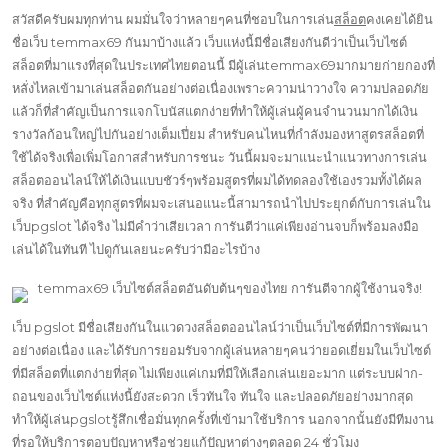
สวัสดีครับผมทุกท่าน ผมมั่นใจว่าหลายๆคนที่ชอบในการเล่น
สล็อต
คงเคยได้ยิน
ชื่อเว็บ temmax69 กันมาบ้างแล้ว เว็บแห่งนี้มีชื่อเสียงกันดีว่าเป็นเว็บไซต์
สล็อตที่มาแรงที่สุดในประเทศไทยตอนนี้ มีผู้เล่นtemmax69มากมายก่ายกองที่
หลั่งไหลเข้ามาเล่นสล็อตกันอย่างต่อเนื่องเพราะความน่าวางใจ ความปลอดภัย
แล้วก็ที่สำคัญเป็นการแจกโบนัสแตกง่ายที่ทำให้ผู้เล่นผู้คนจำนวนมากได้เงิน
รางวัลก้อนใหญ่ไปกันอย่างเต็มเปี่ยม สำหรับคนไหนที่กำลังมองหาสูตรสล็อตที่
ใช้ได้จริงเพื่อเพิ่มโอกาสสำหรับการชนะ วันนี้ผมจะมาแนะนำแนวทางการเล่น
สล็อตออนไลน์ให้ได้เงินแบบชัวร์ๆพร้อมสูตรที่ผมได้ทดลองใช้เองรวมทั้งได้ผล
จริง ที่สำคัญคือทุกสูตรที่ผมจะเสนอแนะนี้สามารถนำไปประยุกต์กับการเล่นใน
เว็บpgslot ได้จริง ไม่มีคำว่าเสียเวลา การันตีว่าแค่เพียงอ่านจบก็พร้อมลงมือ
เล่นได้ในทันที ไปดูกันเลยนะครับว่ามีอะไรบ้าง
temmax69 เว็บไซต์สล็อตอันดับต้นๆของไทย การันตีจากผู้ใช้งานจริง!
เว็บ pgslot มีชื่อเสียงกันในแวดวงสล็อตออนไลน์ว่าเป็นเว็บไซต์ที่มีการพัฒนา
อย่างต่อเนื่อง และได้รับการยอมรับจากผู้เล่นหลายๆคนว่ายอดเยี่ยมในเว็บไซต์
ที่มีสล็อตที่แตกง่ายที่สุด ไม่เพียงแค่เกมที่มีให้เลือกเล่นเยอะมาก แต่ระบบฝาก-
ถอนของเว็บไซต์แห่งนี้ยังสะดวก เร็วทันใจ ทันใจ และปลอดภัยอย่างมากสุด
ทำให้ผู้เล่นpgslotรู้สึกเชื่อมั่นทุกครั้งที่เข้ามาใช้บริการ นอกจากนั้นยังมีทีมงาน
ที่รอให้บริการตอบปัญหาหรือช่วยแก้ปัญหาต่างๆตลอด 24 ชั่วโมง