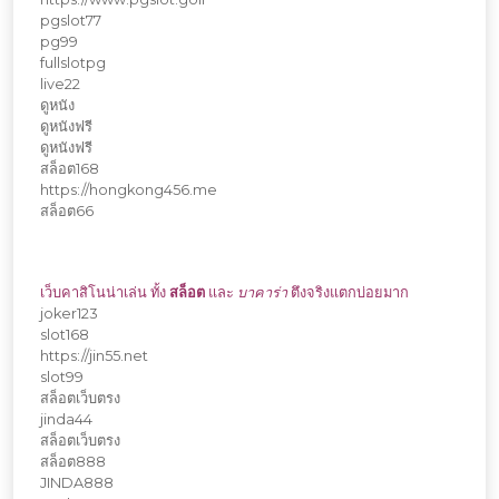
pgslot77
pg99
fullslotpg
live22
ดูหนัง
ดูหนังฟรี
ดูหนังฟรี
สล็อต168
https://hongkong456.me
สล็อต66
เว็บคาสิโนน่าเล่น ทั้ง
สล็อต
และ
บาคาร่า
ตึงจริงแตกบ่อยมาก
joker123
slot168
https://jin55.net
slot99
สล็อตเว็บตรง
jinda44
สล็อตเว็บตรง
สล็อต888
JINDA888