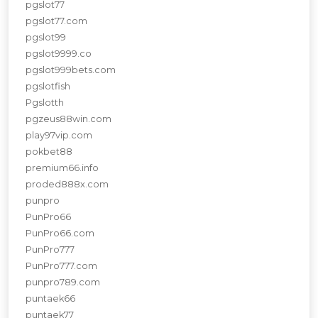
pgslot77
pgslot77.com
pgslot99
pgslot9999.co
pgslot999bets.com
pgslotfish
Pgslotth
pgzeus88win.com
play97vip.com
pokbet88
premium66.info
proded888x.com
punpro
PunPro66
PunPro66.com
PunPro777
PunPro777.com
punpro789.com
puntaek66
puntaek77