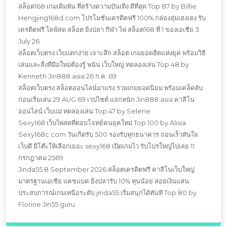
สล็อต168 เกมเดิมพัน ที่สร้างความบันเทิง ดีที่สุด Top 87 by Billie
Hengjing168d.com โปรโมชั่นเครดิตฟรี 100% กล่องสุ่มเฮงเฮง รับ
เครดิตฟรี ไลฟ์สด สล็อต ยิงปลา กีฬา ไพ่ สล็อต168 ที่ 1 ของเอเชีย 3
July 26
สล็อตเว็บตรง เว็บแตกง่าย เจาะลึก สล็อต เกมยอดฮิตแห่งยุค พร้อมวิธี
เล่นและสิ่งที่มือใหม่ต้องรู้ พนัน เว็บใหญ่ ทดลองเล่น Top 48 by
Kenneth Jin888.asia 26 ก.ค. 69
สล็อตเว็บตรง สล็อตออนไลน์มาแรง รวมเกมยอดนิยม พร้อมเคล็ดลับ
ก่อนเริ่มเล่น 29 AUG 69 เวปไซต์ แจกหนัก Jin888.asia คาสิโน
ออนไลน์ เว็บแม่ ทดลองเล่น Top 47 by Selene
Sexy168 เว็บไพ่สดที่ตอบโจทย์คนยุคใหม่ Top 100 by Alisia
Sexy168c.com วันเกิดรับ 500 รองรับทุกธนาคาร ถอนเร็วทันใจ
เว็บดี มีโต๊ะให้เลือกเยอะ sexy168 เปิดเกมไว รับโปรใหญ่ไปเลย 11
กรกฎาคม 2569
Jinda55 8 September 2026 สล็อตเครดิตฟรี คาสิโนเว็บใหญ่
มาตรฐานเอเชีย แคชแบค ยิงปลารับ 10% ทุนน้อย สอยเงินแสน
ประสบการณ์เกมเหนือระดับ jinda55 เริ่มสนุกได้ทันที Top 80 by
Florine Jin55.guru