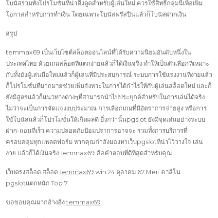
โบนัสรวมทั้งโปรโมชั่นที่น่าดึงดูดสำหรับผู้เล่นใหม่ ควรใช้สิทธิ์กลุ่มนี้เพื่อเพิ่ม
โอกาสสำหรับการทำเงิน โดยเฉพาะโบนัสฟรีสปินแล้วก็โบนัสฝากเงิน
สรุป
temmax69 เป็นเว็บไซต์สล็อตออนไลน์ที่ได้รับความนิยมอันดับหนึ่งใน
ประเทศไทย ด้วยเกมสล็อตที่แตกง่ายแล้วก็ได้เงินจริง ทำให้เป็นตัวเลือกที่เหมาะ
กับทั้งยังผู้เล่นมือใหม่แล้วก็ผู้เล่นที่มีประสบการณ์ ระบบการใช้แรงงานที่ง่ายแล้ว
ก็โปรโมชั่นที่มากมายช่วยเพิ่มจังหวะในการได้กำไรให้กับผู้เล่นสล็อตใหม่ และก็
ยังมีสูตรแล้วก็แนวทางต่างๆที่สามารถนำไปประยุกต์สำหรับในการเล่นได้จริง
ไม่ว่าจะเป็นการจัดแจงงบประมาณ การเลือกเกมที่มีอัตราการจ่ายสูง หรือการ
ใช้โบนัสแล้วก็โปรโมชั่นให้เกิดผลดี ยิ่งกว่านั้นpgslot ยังมีจุดเด่นอย่างระบบ
ฝาก-ถอนที่เร็ว ความปลอดภัยป้อมปราการอาจจะ รวมทั้งการบริการที่
ครอบคลุมทุกแพลตฟอร์ม หากคุณกำลังมองหาเว็บpgslotที่น่าไว้วางใจ เล่น
ง่าย แล้วก็ได้เงินจริง temmax69 คือคำตอบที่ดีที่สุดสำหรับคุณ
เว็บตรงสล็อต สล็อต
temmax69
.win 24 ตุลาคม 67 Meri คาสิโน
pgslotแตกหนัก Top 7
ขอขอบคุณมากอ้างอิง
temmax69