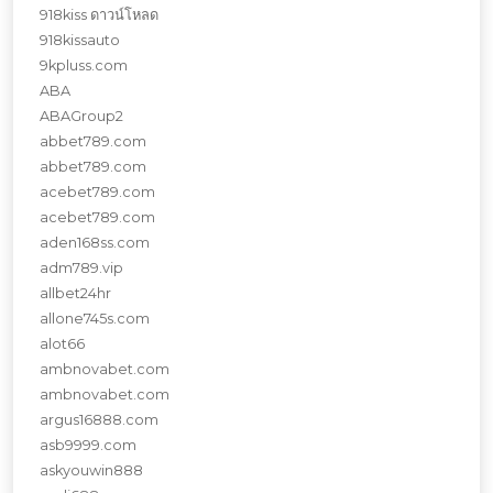
918kiss ดาวน์โหลด
918kissauto
9kpluss.com
ABA
ABAGroup2
abbet789.com
abbet789.com
acebet789.com
acebet789.com
aden168ss.com
adm789.vip
allbet24hr
allone745s.com
alot66
ambnovabet.com
ambnovabet.com
argus16888.com
asb9999.com
askyouwin888