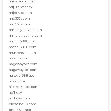
mexicanoo.com
mfj889xx.com
mfj889xx.com
mib555s.com
mib555s.com
mmplay-casino.com
mmplay-casino.com
mono16888.com
mono16888.com
mun789slot.com
mwin9s.com
nagawaybet.com
nagawaybet.com
nakoya1688.site
nbwin.me
niseko168bet.com
no1huay
no1huay.com
okcasino159.com
omg369.shop