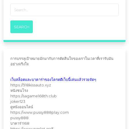
การบรรลุเป้าหมายมักมากับการตัดสินใจของเราในเวลาที่เรารับมัน
อย่างจริงใจ
เว็บสล็อตและบาคาร่าของโครตดีเว็บนี้เล่นแล้วรวยจัดๆ
https://918kissauto.xyz
หนังชนโรง
https://sagame168th.club
joker123
ดูหนังออนไลน์
https://www.pussy888play.com
pussy888
บาคาร่า168
https://www.pgslot.golf