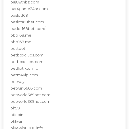
baj88thbz.com
bar4game24hr.com
baslot168
baslot168bet.com
baslot168bet.com/
bbp168.me
bbp168.me
bestbet
betboxclubs.com
betboxclubs.com
betflixtikto.info
betm4vip.com
betway
betwin6666.com
betworld369hot.com
betworld369hot.com
bh99
bitcoin
bkkwin
bluewin8888.info