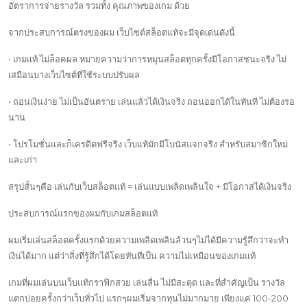
อัตราการจ่ายรางวัล รวมทั้ง คุณภาพของเกม ด้วย
จากประสบการณ์ตรงของผม เว็บไซต์สล็อตแท้จะมีจุดเด่นดังนี้:
• เกมแท้ ไม่ล็อคผล หมายความว่าการหมุนสล็อตทุกครั้งมีโอกาสชนะจริง ไม่
เสมือนบางเว็บไซต์ที่ใช้ระบบปรับผล
• ถอนเงินง่าย ไม่เป็นอันตราย เล่นแล้วได้เงินจริง ถอนออกได้ในทันที ไม่ต้องรอ
นาน
• โปรโมชั่นและก็เครดิตฟรีจริง เว็บแท้มักมีโบนัสแจกจริง สำหรับสมาชิกใหม่
และเก่า
สรุปสั้นๆคือ เล่นกับเว็บสล็อตแท้ = เล่นแบบเพลิดเพลินใจ + มีโอกาสได้เงินจริง
ประสบการณ์แรกของผมกับเกมสล็อตแท้
ผมเริ่มเล่นสล็อตครั้งแรกด้วยความเพลิดเพลินล้วนๆไม่ได้มีความรู้สึกว่าจะทำ
เงินได้มาก แต่ว่าสิ่งที่รู้สึกได้โดยทันทีเป็น ความไม่เหมือนของเกมแท้
เกมที่ผมเล่นบนเว็บแท้กราฟิกสวย เล่นลื่น ไม่มีสะดุด และที่สำคัญเป็น รางวัล
แตกบ่อยครั้งกว่าเว็บทั่วไป แรกๆผมเริ่มจากทุนไม่มากมาย เพียงแค่ 100-200