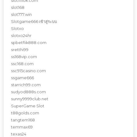
slot1111ok.com
slot168
slot777.win
Slotgame666 เข้าสู่ระบบ
Slotxo
slotxo24hr
spbetflik888.com
sretthi99
ss168vip.com
ssc168.com
ssc915casino.com
ssgame666
starrich99.com
sudyod888s.com
sunny9999club.net
SuperGame Slot
t88golds.com
tangtem168
temmax69
texas24