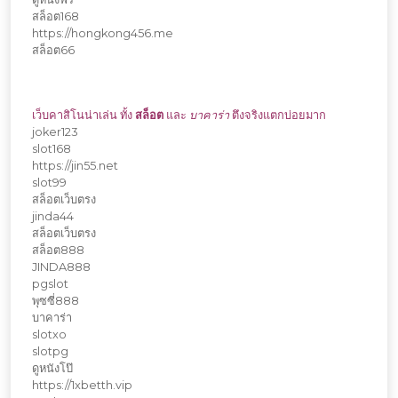
สล็อต168
https://hongkong456.me
สล็อต66
เว็บคาสิโนน่าเล่น ทั้ง
สล็อต
และ
บาคาร่า
ตึงจริงแตกบ่อยมาก
joker123
slot168
https://jin55.net
slot99
สล็อตเว็บตรง
jinda44
สล็อตเว็บตรง
สล็อต888
JINDA888
pgslot
พุซซี่888
บาคาร่า
slotxo
slotpg
ดูหนังโป๊
https://1xbetth.vip