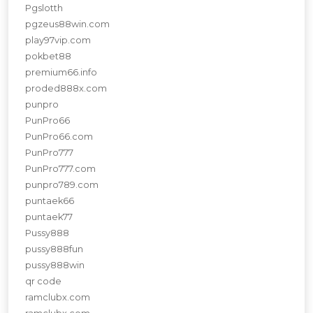
Pgslotth
pgzeus88win.com
play97vip.com
pokbet88
premium66.info
proded888x.com
punpro
PunPro66
PunPro66.com
PunPro777
PunPro777.com
punpro789.com
puntaek66
puntaek77
Pussy888
pussy888fun
pussy888win
qr code
ramclubx.com