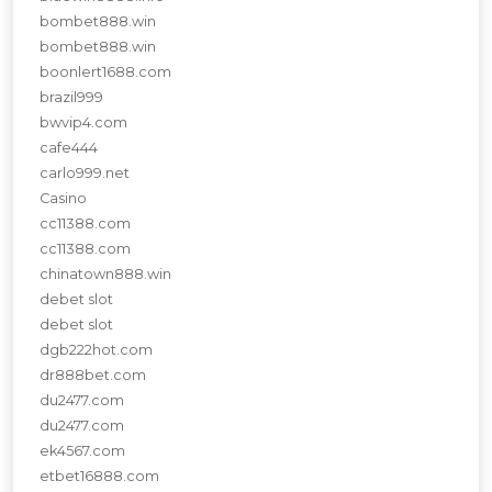
bombet888.win
bombet888.win
boonlert1688.com
brazil999
bwvip4.com
cafe444
carlo999.net
Casino
cc11388.com
cc11388.com
chinatown888.win
debet slot
debet slot
dgb222hot.com
dr888bet.com
du2477.com
du2477.com
ek4567.com
etbet16888.com