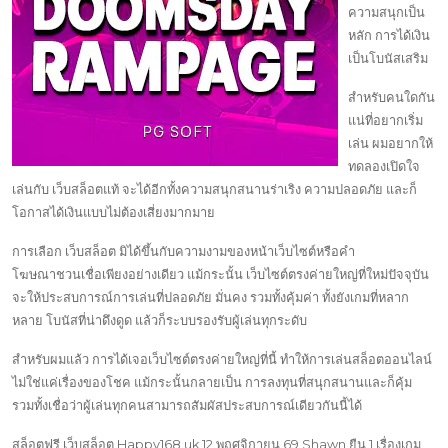
ความสนุกเป็น
หลัก การได้เงิน
เป็นโบนัสเสริม
สำหรับคนใดกัน
แน่ที่อยากเริ่ม
เล่น ผมอยากให้
ทดลองเปิดใจ
เล่นกับ เว็บสล็อตแท้ จะได้อีกทั้งความสนุกสนานร่าเริง ความปลอดภัย และก็
โอกาสได้เงินแบบไม่ต้องเสี่ยงมากมาย
การเลือก เว็บสล็อต มิได้ขึ้นกับความงามของหน้าเว็บไซต์หรือคำ
โฆษณาชวนเชื่อเพียงอย่างเดียว แม้กระนั้น เว็บไซต์ตรงค่ายใหญ่ที่ใหม่ปัจจุบัน
จะให้ประสบการณ์การเล่นที่ปลอดภัย มั่นคง รวมทั้งคุ้มค่า ทั้งยังเกมที่หลาก
หลาย โบนัสที่น่าดึงดูด แล้วก็ระบบรองรับผู้เล่นทุกระดับ
สำหรับผมแล้ว การได้เจอเว็บไซต์ตรงค่ายใหญ่ที่นี้ ทำให้การเล่นสล็อตออนไลน์
ไม่ใช่แค่เรื่องของโชค แม้กระนั้นกลายเป็น การลงทุนที่สนุกสนานและก็คุ้ม
รวมทั้งเชื่อว่าผู้เล่นทุกคนสามารถสัมผัสประสบการณ์เดียวกันนี้ได้
สล็อตฟรี เว็บสล็อต Happy168.uk 12 พฤศจิกายน 69 Shawn ยืน 1 เรื่องเกม