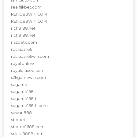
ramclubx.com
realflikbet.com
RENO88WIN.COM
RENO88WIN.COM
rich8188.net
rich8188.net
rizzbetx.com
rockstar66
rockstar66win.com
royal online
royaleluxee.com
s2kgamewin.com
sagame
sagame168
sagame168th
sagame168th.com
sawan888
sbobet
sbotop1688.com
sclass8888.com