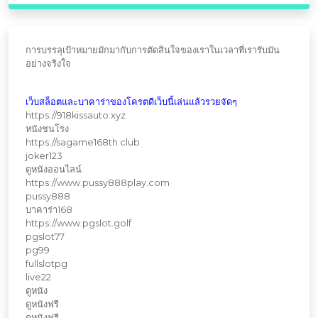
การบรรลุเป้าหมายมักมากับการตัดสินใจของเราในเวลาที่เรารับมัน
อย่างจริงใจ
เว็บสล็อตและบาคาร่าของโครตดีเว็บนี้เล่นแล้วรวยจัดๆ
https://918kissauto.xyz
หนังชนโรง
https://sagame168th.club
joker123
ดูหนังออนไลน์
https://www.pussy888play.com
pussy888
บาคาร่า168
https://www.pgslot.golf
pgslot77
pg99
fullslotpg
live22
ดูหนัง
ดูหนังฟรี
ดูหนังฟรี