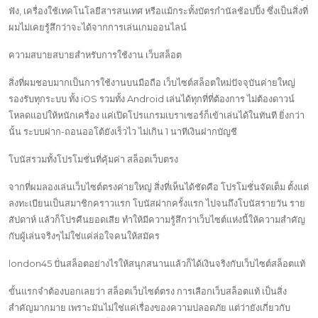
ฟัง, เครื่องใช้เทคโนโลยีสารสนเทศ หรือแม้กระทั้งบัตรกำนัลช้อปปิ้ง ซึ่งเป็นสิ่งที่
ผมไม่เคยรู้สึกว่าจะได้จากการเล่นเกมออนไลน์
ความสบายสบายสำหรับการใช้งาน เว็บสล็อต
สิ่งที่ผมชอบมากเป็นการใช้งานบนมือถือ เว็บไซต์สล็อตใหม่ปัจจุบันค่ายใหญ่
รองรับทุกระบบ ทั้ง iOS รวมทั้ง Android เล่นได้ทุกที่ที่ต้องการ ไม่ต้องดาวน์
โหลดแอปให้หนักเครื่อง แค่เปิดโปรแกรมเบราเซอร์ก็เข้าเล่นได้ในทันที ยิ่งกว่า
นั้น ระบบฝาก-ถอนออโต้ยังเร็วไว ไม่เกิน 1 นาทีเงินฝากบัญชี
โบนัสรวมทั้งโปรโมชั่นที่คุ้มค่า สล็อตเว็บตรง
จากที่ผมลองเล่นเว็บไซต์ตรงค่ายใหญ่ สิ่งที่เห็นได้ชัดคือ โปรโมชั่นจัดเต็ม ตั้งแต่
ลงทะเบียนเป็นสมาชิกคราวแรก โบนัสฝากครั้งแรก ไปจนถึงโบนัสรายวัน ราย
สัปดาห์ แล้วก็โปรคืนยอดเสีย ทำให้มีความรู้สึกว่าเว็บไซต์แห่งนี้ให้ความสำคัญ
กับผู้เล่นจริงๆไม่ใช่แค่ล่อใจคนให้สมัคร
london45 ปั่นสล็อตอย่างไรให้สนุกสนานแล้วก็ได้เงินจริงกับเว็บไซต์สล็อตแท้
ขั้นแรกจำต้องบอกเลยว่า สล็อตเว็บไซต์ตรง การเลือกเว็บสล็อตแท้ เป็นสิ่ง
สำคัญมากมาย เพราะมันไม่ใช่แค่เรื่องของความปลอดภัย แต่ว่ายังเกี่ยวกับ