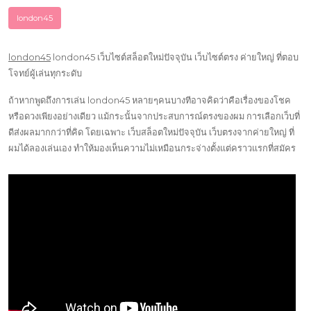
london45
london45
london45 เว็บไซต์สล็อตใหม่ปัจจุบัน เว็บไซต์ตรง ค่ายใหญ่ ที่ตอบ
โจทย์ผู้เล่นทุกระดับ
ถ้าหากพูดถึงการเล่น london45 หลายๆคนบางทีอาจคิดว่าคือเรื่องของโชค
หรือดวงเพียงอย่างเดียว แม้กระนั้นจากประสบการณ์ตรงของผม การเลือกเว็บที่
ดีส่งผลมากกว่าที่คิด โดยเฉพาะ เว็บสล็อตใหม่ปัจจุบัน เว็บตรงจากค่ายใหญ่ ที่
ผมได้ลองเล่นเอง ทำให้มองเห็นความไม่เหมือนกระจ่างตั้งแต่คราวแรกที่สมัคร