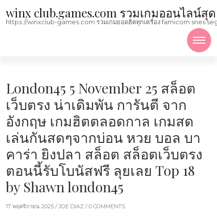
Skip to content
winx club.games.com รวมเกมออนไลน์สุดฮิตม
https://winxclub-games.com รวมเกมยอดฮิตทุกเครื่อง famicom snes sega mega
London45 5 November 25 สล็อต
เว็บตรง น่าเดิมพัน การันตี จาก
อังกฤษ เกมฮิตตลอดกาล เกมสด
เล่นกันสดๆจากบ่อน หวย บอล บา
คาร่า ยิงปลา สล็อต สล็อตเว็บตรง
ตอนนี้รับโบนัสฟรี ลุยเลย Top 18
by Shawn london45
17 พฤศจิกายน 2025 /
JOE DIAZ
/ 0 COMMENTS