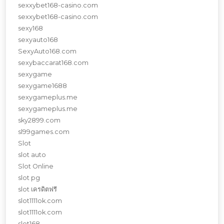
sexxybet168-casino.com
sexxybet168-casino.com
sexy168
sexyauto168
SexyAuto168.com
sexybaccarat168.com
sexygame
sexygame1688
sexygameplus.me
sexygameplus.me
sky2899.com
sl99games.com
Slot
slot auto
Slot Online
slot pg
slot เครดิตฟรี
slot1111ok.com
slot1111ok.com
slot168