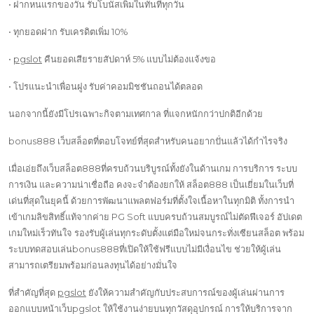
• ฝากหนแรกของวัน รับโบนัสเพิ่มในทันทีทุกวัน
• ทุกยอดฝาก รับเครดิตเพิ่ม 10%
•
pgslot
คืนยอดเสียรายสัปดาห์ 5% แบบไม่ต้องแจ้งขอ
• โปรแนะนำเพื่อนฝูง รับค่าคอมมิชชันถอนได้ตลอด
นอกจากนี้ยังมีโปรเฉพาะกิจตามเทศกาล ที่แจกหนักกว่าปกติอีกด้วย
bonus888 เว็บสล็อตที่ตอบโจทย์ที่สุดสำหรับคนอยากปั่นแล้วได้กำไรจริง
เมื่อเอ่ยถึงเว็บสล็อต888ที่ครบถ้วนบริบูรณ์ทั้งยังในด้านเกม การบริการ ระบบ
การเงิน และความน่าเชื่อถือ คงจะจำต้องยกให้ สล็อต888 เป็นเยี่ยมในเว็บที่
เด่นที่สุดในยุคนี้ ด้วยการพัฒนาแพลตฟอร์มที่ตั้งใจเนื้อหาในทุกมิติ ทั้งการนำ
เข้าเกมลิขสิทธิ์แท้จากค่าย PG Soft แบบครบถ้วนสมบูรณ์ไม่ตัดฟีเจอร์ อัปเดต
เกมใหม่เร็วทันใจ รองรับผู้เล่นทุกระดับตั้งแต่มือใหม่จนกระทั่งเซียนสล็อต พร้อม
ระบบทดสอบเล่นbonus888ที่เปิดให้ใช้ฟรีแบบไม่มีเงื่อนไข ช่วยให้ผู้เล่น
สามารถเตรียมพร้อมก่อนลงทุนได้อย่างมั่นใจ
ที่สำคัญที่สุด
pgslot
ยังให้ความสำคัญกับประสบการณ์ของผู้เล่นผ่านการ
ออกแบบหน้าเว็บpgslot ให้ใช้งานง่ายบนทุกวัสดุอุปกรณ์ การให้บริการจาก