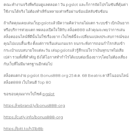
คณะทำงานจริงที่พร้อมดูแลตลอด 1 วัน pgslot และก็การจัดโปรโมชันที่คุ้มค่า
ใช้งานได้จริง ไม่ต้องทำเทิร์นหลายเท่าหรือผ่านข้อแม้สลับซับซ้อน
ถ้าเกิดคุณเคยเล่นเว็บpgslotแล้วมีความคิดว่าเกมไม่แตก ระบบช้า เบิกเงินยาก
หรือบริการห่วยแตก ทดลองเปิดใจให้กับ สล็อต888 แล้วคุณจะพบว่าการเล่น
สล็อตออนไลน์ที่ดีนั้นไม่ใช่เรื่องยาก เว็บไซต์นี้จะเปลี่ยนแปลงประสบการณ์ของ
คุณไปแบบสิ้นเชิง ตั้งแต่การเริ่มเล่นเกมแรก จนกระทั่งการถอนกำไรกลับเข้า
กระเป๋าแบบสบายใจแต่ละวัน เล่นpgslotแล้วรู้สึกแน่ใจว่าเงินทุกบาทไม่เสีย
เปล่า รวมทั้งที่สำคัญ ยังได้โอกาสทำกำไรได้แบบต่อเนื่องยาวๆโดยไม่ต้องเสี่ยง
กับเว็บที่ไม่มีมาตรฐานอีกต่อไป
สล็อตแตกง่าย pgslot Bonus888.org 25 ต.ค. 68 Beatris คาสิโนออนไลน์
สล็อต888 เว็บไหนดี Top 80
ขอขอบคุณมากเว็ปไซต์
pgslot
https://rebrand.ly/bonus888-org
https://cutly.info/bonus888-org
https://bitt.to/h31b8b