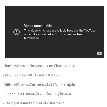
• ให้บริการด้วยระบบเว็บbonus888ตรง ไม่ผ่านเอเย่นต์
• ใช้ระบบเชื่อมต่อ API แท้จากค่าย PG Soft
• ไม่มีการปรับเรท ลดจังหวะแตก หรือจำกัดผลกำไรผู้เล่น
• เกมbonus888 อัปเดตเร็ว มีเกมใหม่ก่อนผู้ใดกันแน่
• บริการลูกค้าแบบมืออาชีพ ตอบไว ไม่ต้องรอนาน