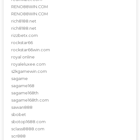
RENO88WIN.COM
RENO88WIN.COM
rich8188.net
rich8188.net
rizzbetx.com
rockstar66
rockstar66win.com
royal online
royaleluxee.com
s2kgamewin.com
sagame
sagame168
sagame168th
sagame168th.com
sawan888
sbobet
sbotop1688.com
sclass8888.com
scr888