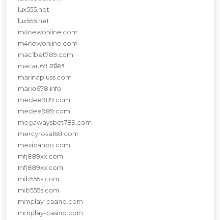
lux555.net
lux555.net
m4newonline.com
m4newonline.com
mac1bet789.com
macau69 สมัคร
marinapluss.com
mario678.info
medee989.com
medee989.com
megawaysbet789.com
mercyrosa168.com
mexicanoo.com
mfj889xx.com
mfj889xx.com
mib555s.com
mib555s.com
mmplay-casino.com
mmplay-casino.com