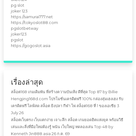
pg slot
joker 123
https://samurai777.net
https://tokyoslot88.com
pgslotbetway
joker123
pgslot
https://gogoslot.asia
เรื่องล่าสุด
สล็อต168 เกมเดิมพัน ที่สร้างความบันเทิง ดีที่สุด Top 87 by Billie
Hengjing168d.com โปรโมชั่นเครดิตฟรี 100% กล่องสุ่มเฮงเฮง รับ
เครดิตฟรี ไลฟ์สด สล็อต ยิงปลา กีฬา ไพ่ สล็อต168 ที่ 1 ของเอเชีย 3
July 26
สล็อตเว็บตรง เว็บแตกง่าย เจาะลึก สล็อต เกมยอดฮิตแห่งยุค พร้อมวิธี
เล่นและสิ่งที่มือใหม่ต้องรู้ พนัน เว็บใหญ่ ทดลองเล่น Top 48 by
Kenneth Jin888.asia 26 ก.ค. 69