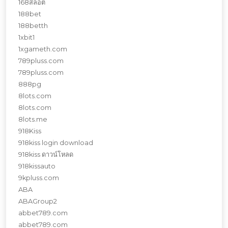
168สล็อต
188bet
188betth
1xbit1
1xgameth.com
789pluss.com
789pluss.com
888pg
8lots.com
8lots.com
8lots.me
918Kiss
918kiss login download
918kiss ดาวน์โหลด
918kissauto
9kpluss.com
ABA
ABAGroup2
abbet789.com
abbet789.com