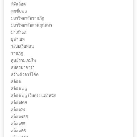
พีจีสล็อต
พุซซี่888
มหาวิทยาลัยราชภัฏ
มหาวิทยาลัยสวนสุนันทา
มาเก๊า69
ยูฟ่าเบท
ระบบเว็บพนัน
ราชภัฏ
ศูนย์รวมเกมไพ่
สมัครบาคาร่า
สร้างคิวอาร์โค้ด
สล็อต
สล็อต pg
สล็อต pg เว็บตรง แตกหนัก
สล็อต168
สล็อต24
สล็อต456
สล็อต55
สล็อต66