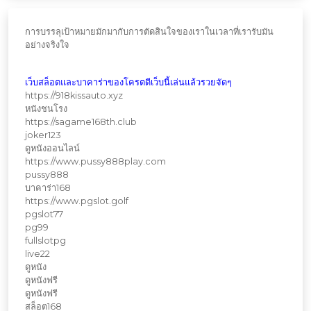
การบรรลุเป้าหมายมักมากับการตัดสินใจของเราในเวลาที่เรารับมัน
อย่างจริงใจ
เว็บสล็อตและบาคาร่าของโครตดีเว็บนี้เล่นแล้วรวยจัดๆ
https://918kissauto.xyz
หนังชนโรง
https://sagame168th.club
joker123
ดูหนังออนไลน์
https://www.pussy888play.com
pussy888
บาคาร่า168
https://www.pgslot.golf
pgslot77
pg99
fullslotpg
live22
ดูหนัง
ดูหนังฟรี
ดูหนังฟรี
สล็อต168