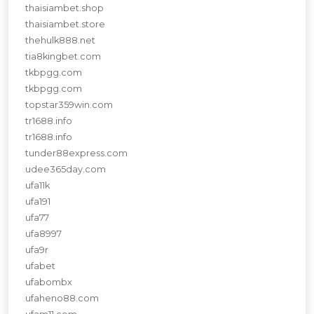
thaisiambet.shop
thaisiambet.store
thehulk888.net
tia8kingbet.com
tkbpgg.com
tkbpgg.com
topstar359win.com
tr1688.info
tr1688.info
tunder88express.com
udee365day.com
ufa11k
ufa191
ufa77
ufa8997
ufa9r
ufabet
ufabombx
ufaheno88.com