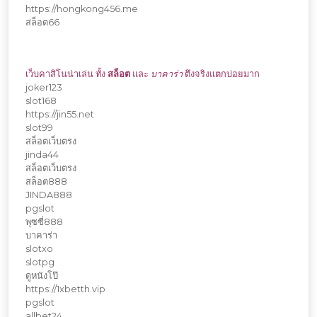
https://hongkong456.me
สล็อต66
เว็บคาสิโนน่าเล่น ทั้ง
สล็อต
และ
บาคาร่า
ตึงจริงแตกบ่อยมาก
joker123
slot168
https://jin55.net
slot99
สล็อตเว็บตรง
jinda44
สล็อตเว็บตรง
สล็อต888
JINDA888
pgslot
พุซซี่888
บาคาร่า
slotxo
slotpg
ดูหนังโป๊
https://1xbetth.vip
pgslot
allbet24