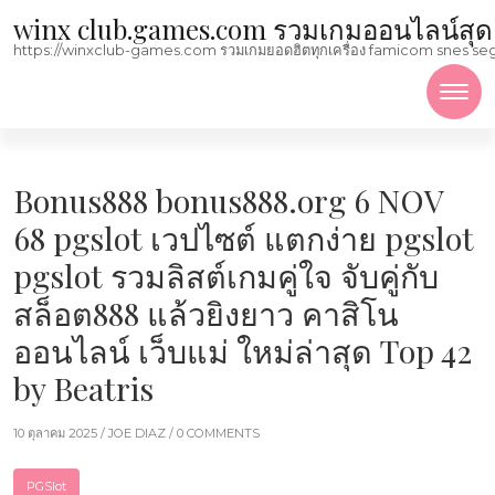
Skip to content
winx club.games.com รวมเกมออนไลน์สุดฮิตม
https://winxclub-games.com รวมเกมยอดฮิตทุกเครื่อง famicom snes sega mega
Bonus888 bonus888.org 6 NOV
68 pgslot เวปไซต์ แตกง่าย pgslot
pgslot รวมลิสต์เกมคู่ใจ จับคู่กับ
สล็อต888 แล้วยิงยาว คาสิโน
ออนไลน์ เว็บแม่ ใหม่ล่าสุด Top 42
by Beatris
10 ตุลาคม 2025 /
JOE DIAZ
/ 0 COMMENTS
PGSlot