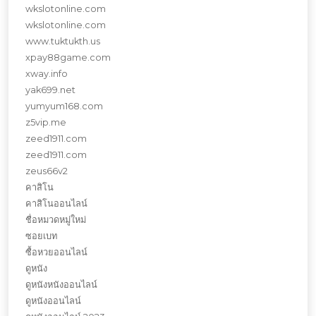
wkslotonline.com
wkslotonline.com
www.tuktukth.us
xpay88game.com
xway.info
yak699.net
yumyum168.com
z5vip.me
zeed1911.com
zeed1911.com
zeus66v2
คาสิโน
คาสิโนออนไลน์
ชื่อหมวดหมู่ใหม่
ซอยเบท
ซื้อหวยออนไลน์
ดูหนัง
ดูหนังหนังออนไลน์
ดูหนังออนไลน์