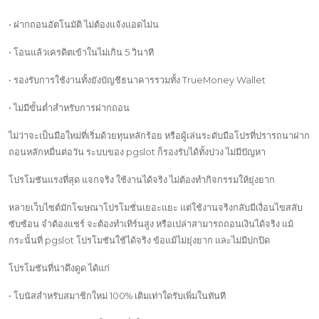
• ฝากถอนอัตโนมัติ ไม่ต้องแจ้งแอดไม่น
• โอนแล้วเครดิตเข้าในไม่เกิน 5 วินาที
• รองรับการใช้งานทั้งยังบัญชีธนาคารรวมทั้ง TrueMoney Wallet
• ไม่มีขั้นต่ำสำหรับการฝากถอน
ไม่ว่าจะเป็นมือใหม่ที่เริ่มด้วยทุนหลักร้อย หรือผู้เล่นระดับมือโปรที่ปรารถนาฝาก
ถอนหลักหมื่นต่อวัน ระบบของ pgslot ก็รองรับได้ทั้งปวง ไม่มีปัญหา
โปรโมชันแรงที่สุด แจกจริง ใช้งานได้จริง ไม่ต้องทำกิจกรรมให้ยุ่งยาก
หลายเว็บไซต์มักโฆษณาโปรโมชั่นเยอะแยะ แต่ใช้งานจริงกลับมีเงื่อนไขสลับ
ซับซ้อน จำต้องแชร์ จะต้องทำเทิร์นสูง หรือเปล่าสามารถถอนเงินได้จริง แม้
กระนั้นที่ pgslot โปรโมชันใช้ได้จริง ข้อแม้ไม่ยุ่งยาก และไม่มีปกปิด
โปรโมชันที่น่าดึงดูด ได้แก่
• โบนัสสำหรับสมาชิกใหม่ 100% เติมเท่าใดรับเพิ่มในทันที