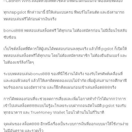
• Caishen Wins สล็อตทวยเทพที่โชคลาภที่คนใดกันแน่ก็จำต้องเคยทดลอง
ทุกเกมpgslot ที่กล่าวมานี้ มีให้เล่นแบบครบ ฟีพบร์ไม่โดนตัด และยังสามารถ
ทดสอบเล่นฟรีได้ก่อนฝากเงินจริง
bonus888 ทดสอบเล่นสล็อตฟรี ได้ทุกเกม ไม่ต้องสมัครก่อน ไม่มีเงื่อนไขสลับ
ซับซ้อน
เว็บไซต์สล็อตที่ดีควรให้ผู้เล่นได้ทดสอบก่อนลงทุนจริง แล้วก็ที่ pgslot ก็เปิดให้
ทดสอบเล่นสล็อตฟรีได้ทุกเกม โดยไม่ต้องสมัครสมาชิก ไม่ต้องยืนยันเบอร์ และ
ไม่ต้องแชร์ลิงก์ใดๆ
ระบบทดสอบเล่นbonus888 ของที่นี่ใช้งานได้จริง รองรับโทรศัพท์เคลื่อนที่
และคอมพิวเตอร์ แล้วก็ให้เครดิตทดลองแบบไม่จำกัด เพื่อผู้เล่นสามารถศึกษาฟี
พบร์ของเกม มองอัตราจ่าย และก็ฝึกคิดแผนก่อนเข้าเล่นสล็อต888จริง
การได้ทดลองก่อนที่จะช่วยลดการเสี่ยงและเพิ่มโอกาสทำกำไรได้มากกว่าการ
เข้าไปเล่นสล็อต888แบบไม่รู้อะไรเลยระบบฝากถอนอัตโนมัติ pgslot รองรับ
ทุกธนาคาร และ TrueMoney Wallet โอนไวด้านในไม่กี่วินาที
จุดเด่นของ สล็อต888 อีกหนึ่งเรื่องเป็นระบบการเงินที่ออกแบบมาให้ใช้งานง่าย
ไม่มีอันตราย และรวดเร็ว