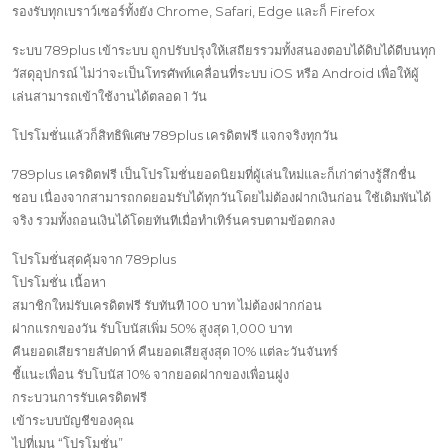
รองรับทุกเบราว์เซอร์ทั้งยัง Chrome, Safari, Edge และก็ Firefox
ระบบ 789plus เข้าระบบ ถูกปรับปรุงให้เสถียรรวมทั้งสนองตอบได้ดิบได้ดีบนทุก
วัสดุอุปกรณ์ ไม่ว่าจะเป็นโทรศัพท์เคลื่อนที่ระบบ iOS หรือ Android เพื่อให้ผู้
เล่นสามารถเข้าใช้งานได้ตลอด 1 วัน
โปรโมชั่นแล้วก็สิทธิพิเศษ 789plus เครดิตฟรี แจกจริงทุกวัน
789plus เครดิตฟรี เป็นโปรโมชั่นยอดนิยมที่ผู้เล่นใหม่และก็เก่าต่างรู้สึกชื่น
ชอบ เนื่องจากสามารถกดยอมรับได้ทุกวันโดยไม่ต้องฝากเงินก่อน ใช้เดิมพันได้
จริง รวมทั้งถอนเงินได้โดยทันทีเมื่อทำเทิร์นครบตามข้อตกลง
โปรโมชั่นสุดคุ้มจาก 789plus
โปรโมชั่น เนื้อหา
สมาชิกใหม่รับเครดิตฟรี รับทันที 100 บาท ไม่ต้องฝากก่อน
ฝากแรกของวัน รับโบนัสเพิ่ม 50% สูงสุด 1,000 บาท
คืนยอดเสียรายสัปดาห์ คืนยอดเสียสูงสุด 10% แต่ละวันจันทร์
ชี้แนะเพื่อน รับโบนัส 10% จากยอดฝากของเพื่อนฝูง
กระบวนการรับเครดิตฟรี
เข้าระบบบัญชีของคุณ
ไปที่เมนู “โปรโมชั่น”