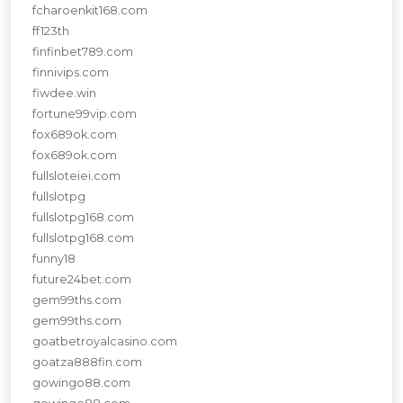
fcharoenkit168.com
ff123th
finfinbet789.com
finnivips.com
fiwdee.win
fortune99vip.com
fox689ok.com
fox689ok.com
fullsloteiei.com
fullslotpg
fullslotpg168.com
fullslotpg168.com
funny18
future24bet.com
gem99ths.com
gem99ths.com
goatbetroyalcasino.com
goatza888fin.com
gowingo88.com