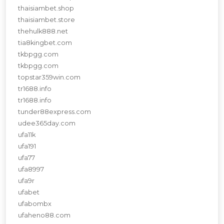
thaisiambet.shop
thaisiambet.store
thehulk888.net
tia8kingbet.com
tkbpgg.com
tkbpgg.com
topstar359win.com
tr1688.info
tr1688.info
tunder88express.com
udee365day.com
ufa11k
ufa191
ufa77
ufa8997
ufa9r
ufabet
ufabombx
ufaheno88.com