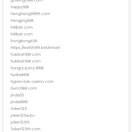
gowingo88.com
happy168
hengheng9899.com
hengjing168
hi6bet.com
hi6bet.com
hongkong456
https://sretthi99.bet/enter/
hubbet168.com
hubbet168.com
hungry purry 888
hydra888
hyperclub-casino.com
item388.com
jinda55
jinda888
Joker123
joker123auto
joker123th
Joker123th.com