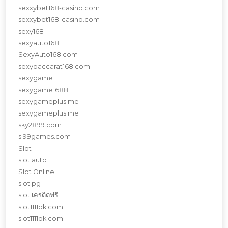
sexxybet168-casino.com
sexxybet168-casino.com
sexy168
sexyauto168
SexyAuto168.com
sexybaccarat168.com
sexygame
sexygame1688
sexygameplus.me
sexygameplus.me
sky2899.com
sl99games.com
Slot
slot auto
Slot Online
slot pg
slot เครดิตฟรี
slot1111ok.com
slot1111ok.com