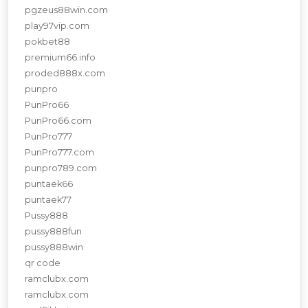
pgzeus88win.com
play97vip.com
pokbet88
premium66.info
proded888x.com
punpro
PunPro66
PunPro66.com
PunPro777
PunPro777.com
punpro789.com
puntaek66
puntaek77
Pussy888
pussy888fun
pussy888win
qr code
ramclubx.com
ramclubx.com