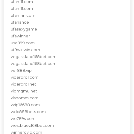
ufam11.com
ufam11.com
ufamnn.com
ufanance
ufasexygame
ufawinner
usa899.com
ut9winwin.com
vegasisland168bet.com
vegasisland168bet.com
ver888.vip
viperpro1.com
viperpro1.net
vipmgm8.net
visdomm.com
vvip16688.com
wdc888bets.com
we789s.com
westbluez168bet.com
winherovip.com