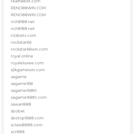
realflikbet.com
RENO88WIN.COM
RENO88WIN.COM
rich8188.net
rich8188.net
rizzbetx.com
rockstar66
rockstar66win.com
royal online
royaleluxee.com
s2kgamewin.com
sagame
sagame168
sagame168th
sagame168th.com
sawan888
sbobet
sbotop1688.com
sclass8888.com
scr888