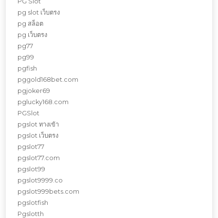
PG Slot
pg slot เว็บตรง
pg สล็อต
pg เว็บตรง
pg77
pg99
pgfish
pggold168bet.com
pgjoker69
pglucky168.com
PGSlot
pgslot ทางเข้า
pgslot เว็บตรง
pgslot77
pgslot77.com
pgslot99
pgslot9999.co
pgslot999bets.com
pgslotfish
Pgslotth