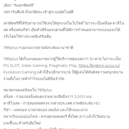
เลือก “รับเครดิตฟรี”
กดการันตีแล้วก็เครดิตจะเข้าสู่ระบบอัตโนมัติ
เครดิตฟรีที่ได้รับสามารถใช้เล่นได้ทุกเกมในเว็บไซต์ ไม่ว่าจะเป็นสล็อต คาสิโน
สด หรือพนันกีฬา เมื่อทำเทิร์นครบตามที่ได้มีการกำหนดสามารถถอนออกได้
จริงโดยไร้ค่าประเพณีเสริมเติม
789plus รวมเกมจากค่ายดังระดับนานาชาติ
789plus ได้เก็บเกมคุณภาพจากผู้ให้บริการสุดยอดกว่า 50 ค่าย ไม่ว่าจะเป็น
PG SLOT, Joker Gaming, Pragmatic Play,
https://bigbro.ucoz.ru/
Evolution Gaming แล้วก็อื่นๆอีกมากมาย ให้ผู้เล่นได้สัมผัสความสนุกสนาน
รวมทั้งโอกาสทำกำไรแบบไม่มีข้อจำกัด
หมวดเกมยอดนิยมใน 789plus
สล็อต – รวมเกมสล็อตแตกง่ายดายเสียยิ่งกว่า 3,000 เกม
คาสิโนสด – ถ่ายทอดสดตรงจากต่างประเทศ ภาพชัดระดับ HD
กีฬา – แทงบอล บาสเกตบอล เทนนิส และก็อีกเยอะมาก
สลากกินแบ่งออนไลน์ – ครบทุกลอตเตอรี่ ทั้งไทย ลาว แล้วก็เวียดนาม
เกมชี้แนะสำหรับมือใหม่