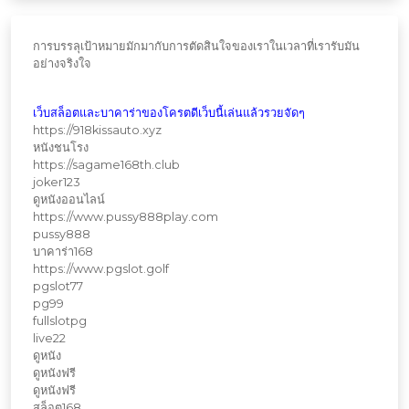
การบรรลุเป้าหมายมักมากับการตัดสินใจของเราในเวลาที่เรารับมัน
อย่างจริงใจ
เว็บสล็อตและบาคาร่าของโครตดีเว็บนี้เล่นแล้วรวยจัดๆ
https://918kissauto.xyz
หนังชนโรง
https://sagame168th.club
joker123
ดูหนังออนไลน์
https://www.pussy888play.com
pussy888
บาคาร่า168
https://www.pgslot.golf
pgslot77
pg99
fullslotpg
live22
ดูหนัง
ดูหนังฟรี
ดูหนังฟรี
สล็อต168