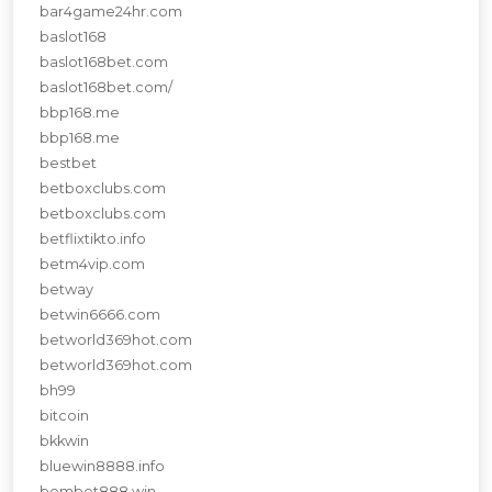
bar4game24hr.com
baslot168
baslot168bet.com
baslot168bet.com/
bbp168.me
bbp168.me
bestbet
betboxclubs.com
betboxclubs.com
betflixtikto.info
betm4vip.com
betway
betwin6666.com
betworld369hot.com
betworld369hot.com
bh99
bitcoin
bkkwin
bluewin8888.info
bombet888.win