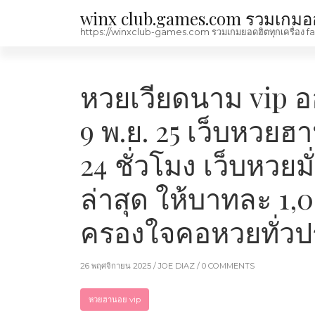
Skip to content
winx club.games.com รวมเกมออนไล
https://winxclub-games.com รวมเกมยอดฮิตทุกเครื่อง famic
หวยเวียดนาม vip อ
9 พ.ย. 25 เว็บหวย
24 ชั่วโมง เว็บหวย
ล่าสุด ให้บาทละ 1
ครองใจคอหวยทั่วป
26 พฤศจิกายน 2025 /
JOE DIAZ
/ 0 COMMENTS
หวยฮานอย vip