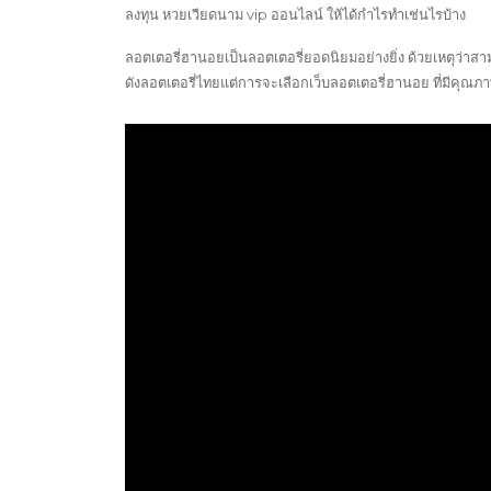
ลงทุน หวยเวียดนาม vip ออนไลน์ ให้ได้กำไรทำเช่นไรบ้าง
ลอตเตอรี่ฮานอยเป็นลอตเตอรี่ยอดนิยมอย่างยิ่ง ด้วยเหตุว่าสามา
ดังลอตเตอรี่ไทยแต่การจะเลือกเว็บลอตเตอรี่ฮานอย ที่มีคุณภา