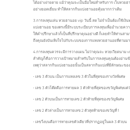
ได้อย่างง่ายดาย แม้ว่าคุณจะเป็นมือใหม่สำหรับการ เว็บหวยฮ
อย่างยอดเยี่ยม ทำให้สลากกินแบ่งฮานอยคุ้มมากกว่าเดิม
3.การลงทุนเล่น หวยฮานอย vip วันนี้ สด ไม่จำเป็นต้องใช้เงิ
แบ่งฮานอย ของตรงนี้มีระบบระเบียบการลงทุนเพื่ออำนวยควา
ให้คำปรึกษาแล้วก็เป็นที่ปรึกษาคุณอย่างดี ก็เลยทำให้ท่านสา
ถึงคุณยังบันเทิงใจไปกับระบบของการแทงหวยฮานอยที่ตามมา
4.การลงทุนควรจะมีการวางแผน ไม่ว่าคุณจะ หวยเวียดนาม vip
สำคัญก็คือการวางเป้าหมายสำหรับในการลงทุนคุณต้องอ่านข้อมู
เหตุว่าสลากกินแบ่งฮานอยนั้นเป็นสลากกินแบ่งที่มีลักษณะของกา
• เลข 3 ตัวบน เป็นการแทงเลข 3 ตัวในที่สุดของรางวัลพิเศษ
• เลข 3 ตัวโต๊ดคือการทายผล 3 ตัวท้ายที่สุดของขวัญพิเศษแต
• เลข 2 ตัวบนเป็นการทายเลข 2 ตัวท้ายที่สุดของขวัญพิเศษ
• เลข 2 ตัวล่างเป็นการทายเลข 2 ตัวสุดท้ายของขวัญที่ 1
• เลขวิ่งบนคือการทายเลขตัวเดียวที่ปรากฏอยู่ในผล 3 ตัวบน