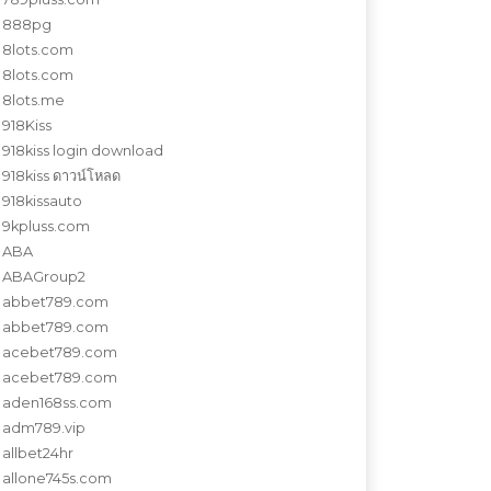
888pg
8lots.com
8lots.com
8lots.me
918Kiss
918kiss login download
918kiss ดาวน์โหลด
918kissauto
9kpluss.com
ABA
ABAGroup2
abbet789.com
abbet789.com
acebet789.com
acebet789.com
aden168ss.com
adm789.vip
allbet24hr
allone745s.com