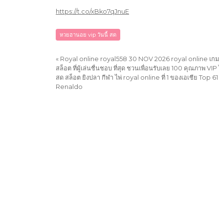
https://t.co/xBko7qJnuE
หวยฮานอย vip วันนี้ สด
«
Royal online royal558 30 NOV 2026 royal online เกม
สล็อต ที่ผู้เล่นชื่นชอบ ที่สุด ชวนเพื่อนรับเลย 100 คุณภาพ VIP
สด สล็อต ยิงปลา กีฬา ไพ่ royal online ที่ 1 ของเอเชีย Top 6
Renaldo