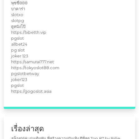
พุซซี่888
บาคาร่า
slotxo
slotpg
ดูหนังโป๊
https://1xbetth.vip
pgslot
allbet24
pg slot
joker 123
https://samurai777.net
https://tokyoslot88.com
pgslotbetway
joker123
pgslot
https://gogoslot.asia
เรื่องล่าสุด
สล็อต168 เกมเดิมพัน ที่สร้างความบันเทิง ดีที่สุด Top 87 by Billie