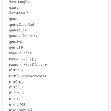
ชื่อหมวดหมู่ใหม่
ซอยเบท
ซื้อหวยออนไลน์
ดูหนัง
ดูหนังหนังออนไลน์
ดูหนังออนไลน์
ดูหนังออนไลน์ 2023
ดูหนังใหม่
ถูกหวย88
ทดลองเล่นสล็อต
ทดลองเล่นสล็อต pg
ทดลองเล่นสล็อต PG เว็บตรง
ทางเข้า pg
ทางเข้า Sexybaccarat168
ทางเข้าpg
ทางเข้าxo
ทำเว็บพนัน
บาคาร่า
บาคาร่า168
บาคาร่าออนไลน์