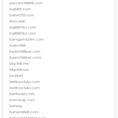
autoslot16888.com
ba88th.com
babet555.com
Baccarat
baj88thbz.com
baj88thbz.com
bar4game24hr.com
baslot168
baslot168bet.com
baslot168bet.com/
bbp168.me
bbp168.me
bestbet
betboxclubs.com
betboxclubs.com
betflixtikto.info
betm4vip.com
betway
betwin6666.com