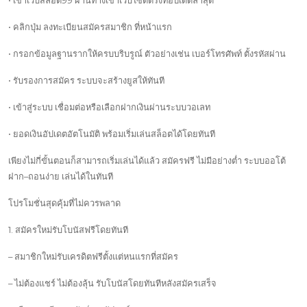
• เข้าเว็บสล็อต99 ผ่านทางเข้าเว็บไซต์ตรงที่อัปเดตล่าสุด
• คลิกปุ่ม ลงทะเบียนสมัครสมาชิก ที่หน้าแรก
• กรอกข้อมูลฐานรากให้ครบบริบรูณ์ ตัวอย่างเช่น เบอร์โทรศัพท์ ตั้งรหัสผ่าน
• รับรองการสมัคร ระบบจะสร้างยูสให้ทันที
• เข้าสู่ระบบ เชื่อมต่อหรือเลือกฝากเงินผ่านระบบวอเลท
• ยอดเงินอัปเดตอัตโนมัติ พร้อมเริ่มเล่นสล็อตได้โดยทันที
เพียงไม่กี่ขั้นตอนก็สามารถเริ่มเล่นได้แล้ว สมัครฟรี ไม่มีอย่างต่ำ ระบบออโต้
ฝาก–ถอนง่าย เล่นได้ในทันที
โปรโมชั่นสุดคุ้มที่ไม่ควรพลาด
1. สมัครใหม่รับโบนัสฟรีโดยทันที
– สมาชิกใหม่รับเครดิตฟรีตั้งแต่หนแรกที่สมัคร
– ไม่ต้องแชร์ ไม่ต้องลุ้น รับโบนัสโดยทันทีหลังสมัครเสร็จ