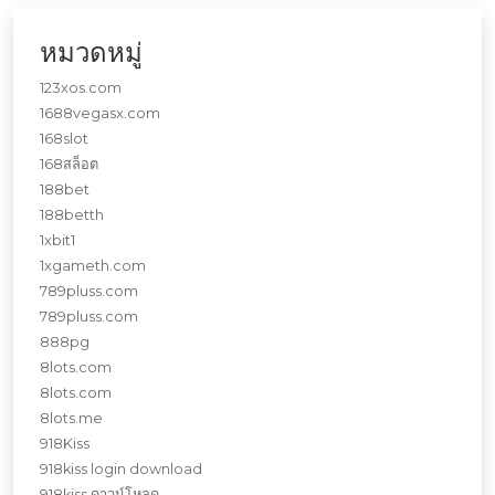
หมวดหมู่
123xos.com
1688vegasx.com
168slot
168สล็อต
188bet
188betth
1xbit1
1xgameth.com
789pluss.com
789pluss.com
888pg
8lots.com
8lots.com
8lots.me
918Kiss
918kiss login download
918kiss ดาวน์โหลด