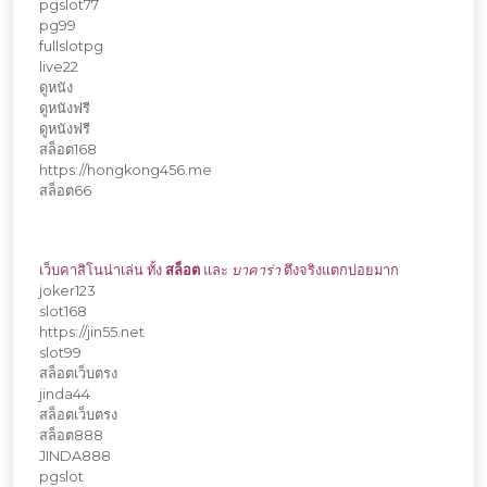
pgslot77
pg99
fullslotpg
live22
ดูหนัง
ดูหนังฟรี
ดูหนังฟรี
สล็อต168
https://hongkong456.me
สล็อต66
เว็บคาสิโนน่าเล่น ทั้ง
สล็อต
และ
บาคาร่า
ตึงจริงแตกบ่อยมาก
joker123
slot168
https://jin55.net
slot99
สล็อตเว็บตรง
jinda44
สล็อตเว็บตรง
สล็อต888
JINDA888
pgslot