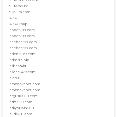
918kissauto
9kpluss.com
ABA
ABAGroup2
abbet789.com
abbet789.com
acebet789.com
acebet789.com
aden168ss.com
adm789.vip
allbet24hr
allone745s.com
alot66
ambnovabet.com
ambnovabet.com
argus16888.com
asb9999.com
askyouwin888
audi688.com