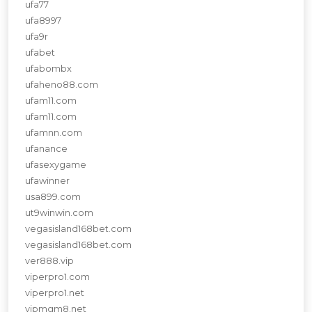
ufa77
ufa8997
ufa9r
ufabet
ufabombx
ufaheno88.com
ufam11.com
ufam11.com
ufamnn.com
ufanance
ufasexygame
ufawinner
usa899.com
ut9winwin.com
vegasisland168bet.com
vegasisland168bet.com
ver888.vip
viperpro1.com
viperpro1.net
vipmgm8.net