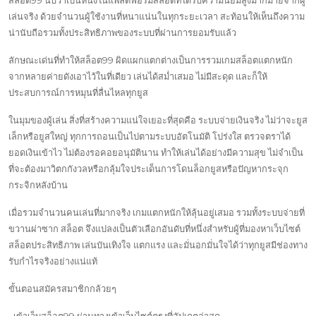
สล็อต99 นับว่าเป็นหนึ่งในแพลตฟอร์มสล็อตที่ได้รับความนิยมสูงมากมายจากผู้
เล่นจริง ด้วยจำนวนผู้ใช้งานที่หนาแน่นในทุกระยะเวลา สะท้อนให้เห็นถึงความ
น่านับถือรวมทั้งประสิทธิภาพของระบบที่ผ่านการยอมรับแล้ว
ลักษณะเด่นที่ทำให้สล็อต99 ผิดแผกแตกต่างเป็นการรวมเกมสล็อตแตกหนัก
จากหลายค่ายดังเอาไว้ในที่เดียว เล่นได้สม่ำเสมอ ไม่มีสะดุด และก็ให้
ประสบการณ์การหมุนที่ลื่นไหลทุกยูส
ในมุมของผู้เล่น สิ่งที่สร้างความแน่ใจเยอะที่สุดคือ ระบบจ่ายเงินจริง ไม่ว่าจะยูส
เล็กหรือยูสใหญ่ ทุกการถอนเป็นไปตามระบบอัตโนมัติ โปร่งใส ตรวจตราได้
ยอดเงินเข้าไว ไม่ต้องรอคอยอนุมัตินาน ทำให้เล่นได้อย่างมีความสุข ไม่จำเป็น
ที่จะต้องมาวิตกกังวลหรือกลุ้มใจประเด็นการโดนล็อกยูสหรือปัญหากระจุก
กระจิกหลังบ้าน
เมื่อรวมจำนวนคนเล่นที่มากจริง เกมแตกหนักให้ลุ้นอยู่เสมอ รวมทั้งระบบจ่ายที่
ขวานผ่าซาก สล็อต จึงแปลงเป็นตัวเลือกอันดับที่หนึ่งสำหรับผู้ที่มองหาเว็บไซต์
สล็อตประสิทธิภาพ เล่นบันเทิงใจ แตกแรง และมั่นอกมั่นใจได้ว่าทุกยูสมีช่องทาง
รับกำไรจริงอย่างแน่แท้
ขั้นตอนสมัครสมาชิกกล้วยๆ