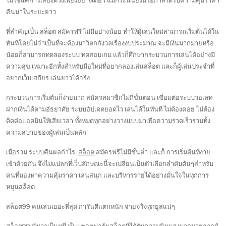
ไม่ใช่แค่การเสี่ยงดวงเพียงอย่างเดียว แม้กระนั้นยังมีโอกาสได้รับความคุ้มราคา
คืนมาในระยะยาว
ที่สำคัญเป็น สล็อต สมัครฟรี ไม่มีอย่างน้อย ทำให้ผู้เล่นใหม่สามารถเริ่มต้นได้ใน
ทันทีโดยไม่จำเป็นที่จะต้องมาวิตกกังวลเรื่องงบประมาณ จะมีเงินมากมายหรือ
น้อยก็สามารถทดลองระบบ ทดสอบเกม แล้วก็ศึกษากระบวนการเล่นได้อย่างมี
ความสุข เหมาะอีกทั้งสำหรับมือใหม่ที่อยากลองเล่นสล็อต และก็ผู้เล่นประจำที่
อยากเว็บเสถียร เล่นยาวได้จริง
กระบวนการเริ่มต้นก็ง่ายมาก สมัครสมาชิกไม่กี่ขั้นตอน เชื่อมต่อระบบวอเลท
ฝากเงินได้ตามอัธยาศัย ระบบอัปเดตยอดไว เล่นได้ในทันที ไม่ต้องคอย ไม่ต้อง
ติดต่อแอดมินให้เสียเวลา ทั้งหมดทุกอย่างวางแบบมาเพื่อความรวดเร็วรวมทั้ง
ความสบายของผู้เล่นเป็นหลัก
เมื่อรวม ระบบคืนผลกำไร,
สล็อต
สมัครฟรีไม่มีขั้นต่ำ และก็ การเริ่มต้นที่ง่าย
เข้าด้วยกัน จึงไม่แปลกที่เว็บลักษณะนี้จะเปลี่ยนเป็นตัวเลือกลำดับต้นๆสำหรับ
คนที่มองหาความคุ้มราคา เล่นสนุก และบริหารรายได้อย่างมั่นใจในทุกการ
หมุนสล็อต
สล็อต99 คนเล่นเยอะที่สุด การันตีแตกหนัก จ่ายจริงทุกยูสแน่ๆ