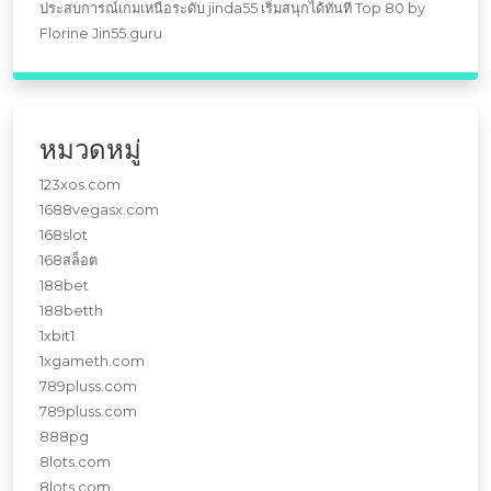
ประสบการณ์เกมเหนือระดับ jinda55 เริ่มสนุกได้ทันที Top 80 by
Florine Jin55.guru
หมวดหมู่
123xos.com
1688vegasx.com
168slot
168สล็อต
188bet
188betth
1xbit1
1xgameth.com
789pluss.com
789pluss.com
888pg
8lots.com
8lots.com