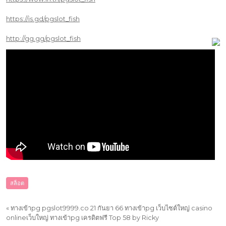
https://is.gd/pgslot_fish
http://gg.gg/pgslot_fish
สล็อต
«
ทางเข้าpg pgslot9999.co 21 กันยา 66 ทางเข้าpg เว็บไซต์ใหญ่ casino
onlineเว็บใหญ่ ทางเข้าpg เครดิตฟรี Top 58 by Ricky