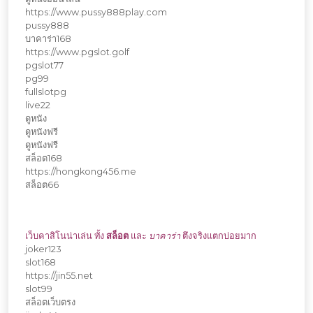
https://www.pussy888play.com
pussy888
บาคาร่า168
https://www.pgslot.golf
pgslot77
pg99
fullslotpg
live22
ดูหนัง
ดูหนังฟรี
ดูหนังฟรี
สล็อต168
https://hongkong456.me
สล็อต66
เว็บคาสิโนน่าเล่น ทั้ง
สล็อต
และ
บาคาร่า
ตึงจริงแตกบ่อยมาก
joker123
slot168
https://jin55.net
slot99
สล็อตเว็บตรง