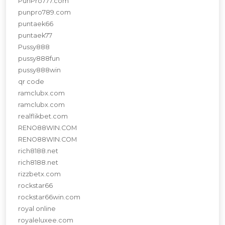
PunPro777.com
punpro789.com
puntaek66
puntaek77
Pussy888
pussy888fun
pussy888win
qr code
ramclubx.com
ramclubx.com
realflikbet.com
RENO88WIN.COM
RENO88WIN.COM
rich8188.net
rich8188.net
rizzbetx.com
rockstar66
rockstar66win.com
royal online
royaleluxee.com