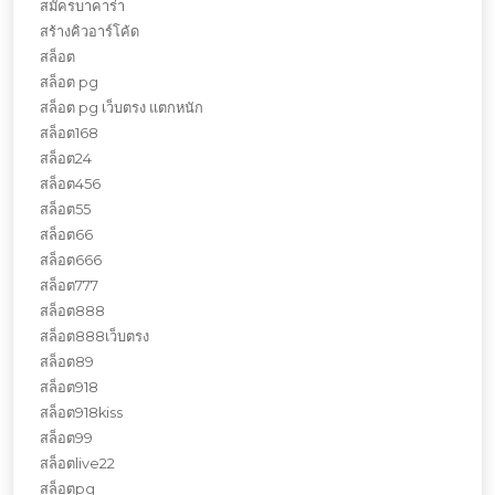
สมัครบาคาร่า
สร้างคิวอาร์โค้ด
สล็อต
สล็อต pg
สล็อต pg เว็บตรง แตกหนัก
สล็อต168
สล็อต24
สล็อต456
สล็อต55
สล็อต66
สล็อต666
สล็อต777
สล็อต888
สล็อต888เว็บตรง
สล็อต89
สล็อต918
สล็อต918kiss
สล็อต99
สล็อตlive22
สล็อตpg