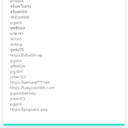
jinda44
สล็อตเว็บตรง
สล็อต888
JINDA888
pgslot
พุซซี่888
บาคาร่า
slotxo
slotpg
ดูหนังโป๊
https://1xbetth.vip
pgslot
allbet24
pg slot
joker 123
https://samurai777.net
https://tokyoslot88.com
pgslotbetway
joker123
pgslot
https://gogoslot.asia