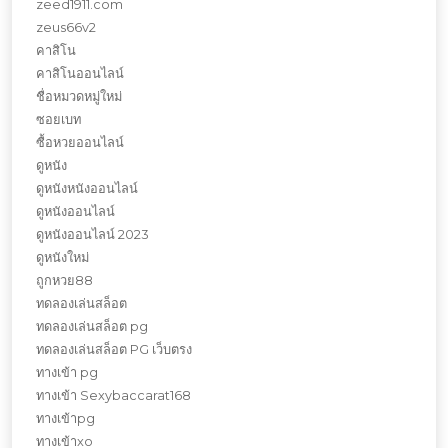
zeed1911.com
zeus66v2
คาสิโน
คาสิโนออนไลน์
ชื่อหมวดหมู่ใหม่
ซอยเบท
ซื้อหวยออนไลน์
ดูหนัง
ดูหนังหนังออนไลน์
ดูหนังออนไลน์
ดูหนังออนไลน์ 2023
ดูหนังใหม่
ถูกหวย88
ทดลองเล่นสล็อต
ทดลองเล่นสล็อต pg
ทดลองเล่นสล็อต PG เว็บตรง
ทางเข้า pg
ทางเข้า Sexybaccarat168
ทางเข้าpg
ทางเข้าxo