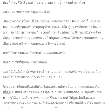
ท้องน้ำไทยที่ใส่เสียงแล้วก็บรรยากาศความเป็นตลาดน้ำมาเต็มๆ
แนวเกมมากมาย ตอบปัญหาคนขี้เบื่อ
เนื่องจากว่าผมเป็นคนขี้เบื่อมากมายๆแต่เกมจากค่าย PG SLOT นั้นมีหลาก
หลายแนวจริงๆนะครับ ถ้าคุณถูกใจความเมืองจีน ญี่ปุ่น เทพนิยาย สัตว์มงคล
ความรัก กรีกโบราณ ของกิน เบเกอรี่ การเสี่ยงอันตราย นิทาน หนังดัง แล้วก็
อื่นๆอีกมากมาย นี่แหละขอรับ คือสิ่งที่คุณสามารถหาได้ง่ายๆจากเกมค่าย PG
เนื่องจากเขาสร้างมาหมดทุกแนวจริงๆตอบโจทย์
คนขี้เบื่อแบบผมและก็หลายท่านแน่นอนนะครับ
สตอรี่เกมที่ดีที่สุดของแวดวงสล็อต
และก็นี่เป็นทีเด็ดหมัดหนักจากค่าย PG SLOT เลยล่ะครับ เพราะว่าเกมสล็อต
ออนไลน์จำนวนมาก แม้พวกเราไม่เคยเล่นเลย
ก็จะมองว่าเป็นเกมที่แค่สปินไปเรื่อยแค่นั้น แม้กระนั้นเกมแต่ละเกมของ
เว็บ
สล็อต
จะมีสตอปรี่ของเกมที่น่าดึงดูดและน่าค้นหาเสมอขอรับ ซึ่งคุณสามารถ
หาอ่านได้เลยบนเว็บ การทราบสตอปรี่ของเกมจะทำให้คุณเห็นดีเทลของ
เครื่องหมาย เพลาเกม ภาพและก็เสียงของเกมมากยิ่งขึ้น มันก็ยิ่งทำให้ท่านอินไป