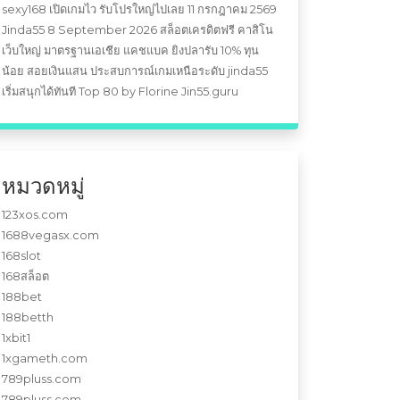
sexy168 เปิดเกมไว รับโปรใหญ่ไปเลย 11 กรกฎาคม 2569
Jinda55 8 September 2026 สล็อตเครดิตฟรี คาสิโน
เว็บใหญ่ มาตรฐานเอเชีย แคชแบค ยิงปลารับ 10% ทุน
น้อย สอยเงินแสน ประสบการณ์เกมเหนือระดับ jinda55
เริ่มสนุกได้ทันที Top 80 by Florine Jin55.guru
หมวดหมู่
123xos.com
1688vegasx.com
168slot
168สล็อต
188bet
188betth
1xbit1
1xgameth.com
789pluss.com
789pluss.com