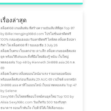
เรื่องล่าสุด
สล็อต168 เกมเดิมพัน ที่สร้างความบันเทิง ดีที่สุด Top 87
by Billie Hengjing168d.com โปรโมชั่นเครดิตฟรี
100% กล่องสุ่มเฮงเฮง รับเครดิตฟรี ไลฟ์สด สล็อต ยิงปลา
กีฬา ไพ่ สล็อต168 ที่ 1 ของเอเชีย 3 July 26
สล็อตเว็บตรง เว็บแตกง่าย เจาะลึก สล็อต เกมยอดฮิตแห่ง
ยุค พร้อมวิธีเล่นและสิ่งที่มือใหม่ต้องรู้ พนัน เว็บใหญ่
ทดลองเล่น Top 48 by Kenneth Jin888.asia 26 ก.ค.
69
สล็อตเว็บตรง สล็อตออนไลน์มาแรง รวมเกมยอดนิยม
พร้อมเคล็ดลับก่อนเริ่มเล่น 29 AUG 69 เวปไซต์ แจกหนัก
Jin888.asia คาสิโนออนไลน์ เว็บแม่ ทดลองเล่น Top 47
by Selene
Sexy168 เว็บไพ่สดที่ตอบโจทย์คนยุคใหม่ Top 100 by
Alisia Sexy168c.com วันเกิดรับ 500 รองรับทุก
ธนาคาร ถอนเร็วทันใจ เว็บดี มีโต๊ะให้เลือกเยอะ