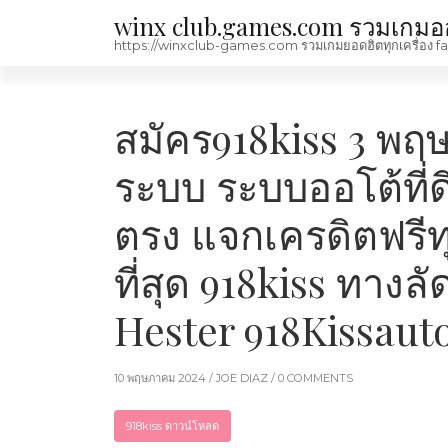
Skip to content
winx club.games.com รวมเกมออนไล
https://winxclub-games.com รวมเกมยอดฮิตทุกเครื่อง famic
สมัคร918kiss 3 พฤษภ
ระบบ ระบบออโต้ที่ด
ตรง แจกเครดิตฟรีทุก
ที่สุด 918kiss ทางล
Hester 918Kissauto
10 พฤษภาคม 2024 /
JOE DIAZ
/ 0 COMMENTS
918kiss ดาวน์โหลด