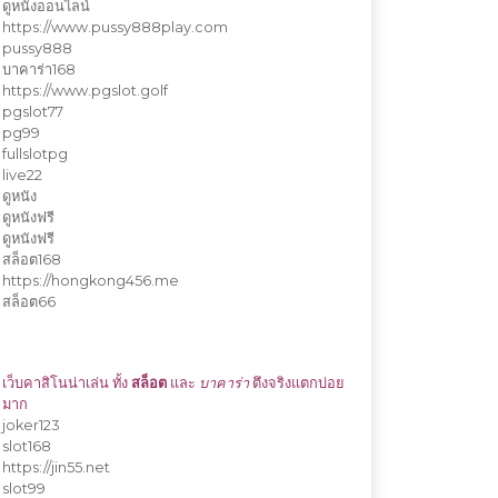
ดูหนังออนไลน์
https://www.pussy888play.com
pussy888
บาคาร่า168
https://www.pgslot.golf
pgslot77
pg99
fullslotpg
live22
ดูหนัง
ดูหนังฟรี
ดูหนังฟรี
สล็อต168
https://hongkong456.me
สล็อต66
เว็บคาสิโนน่าเล่น ทั้ง
สล็อต
และ
บาคาร่า
ตึงจริงแตกบ่อย
มาก
joker123
slot168
https://jin55.net
slot99