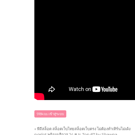
918kiss เข้าสู่ระบบ
«
พีจีสล็อต สล็อตเว็บไทยสล็อตเว็บตรง ไม่ต้องทำเทิร์นไม่เด้ง
pgslot พร้อมบริการ 24 ช.ม. Top 67 by Shawna