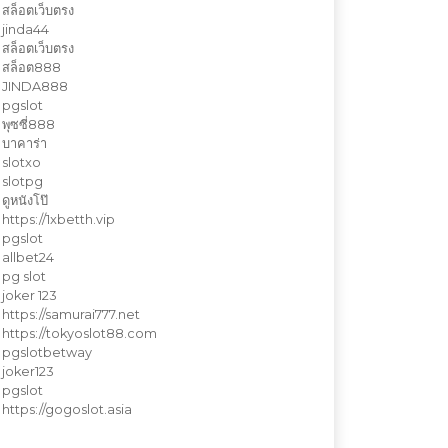
สล็อตเว็บตรง
jinda44
สล็อตเว็บตรง
สล็อต888
JINDA888
pgslot
พุซซี่888
บาคาร่า
slotxo
slotpg
ดูหนังโป๊
https://1xbetth.vip
pgslot
allbet24
pg slot
joker 123
https://samurai777.net
https://tokyoslot88.com
pgslotbetway
joker123
pgslot
https://gogoslot.asia