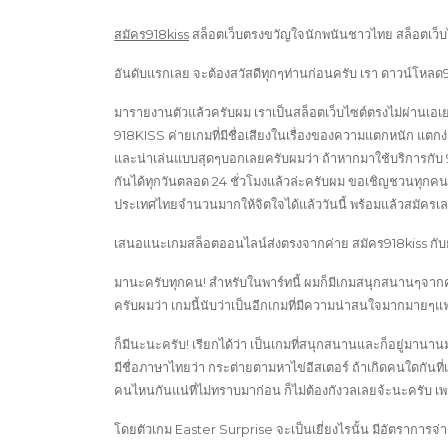
สมัคร918kiss
สล็อตเว็บตรงขวัญใจนักพนันชาวไทย สล็อตเว็บไซต
อันดับแรกเลย จะต้องสวัสดีทุกๆท่านก่อนครับ เรา ดาวน์โหลด
มารายงานตัวแล้วครับผม เราเป็นสล็อตเว็บไซต์ตรงไม่ผ่านเอเย่
918KISS ค่ายเกมที่มีชื่อเสียงในเรื่องของความแตกหนัก แต
และน่าเล่นแบบสุดๆบอกเลยครับผมว่า ถ้าหากมาใช้บริการกับ 91
กันได้ทุกวันตลอด 24 ชั่วโมงแล้วล่ะครับผม ขอเชิญชวนทุกค
ประเทศไทยจำนวนมากให้จิตใจได้แล้ววันนี้ พร้อมแล้วสมัครเล
เสนอแนะเกมสล็อตออนไลน์ส่งตรงจากค่าย สมัคร918kiss กับย
มานะครับทุกคน! สำหรับในพาร์ทนี้ ผมก็มีเกมสนุกสนานๆจาก
ครับผมว่า เกมนี้นับว่าเป็นอีกเกมที่มีความน่าสนใจมากมายๆแฟน
ก็มีนะนะครับ! เรียกได้ว่า เป็นเกมที่สนุกสนานและก็อยู่มานานม
มีชื่อภาษาไทยว่า กระต่ายตามหาไข่อีสเตอร์ ถ้าเกิดคนใดกันที่เ
คนไหนกันแน่ที่ไม่ทราบมาก่อน ก็ไม่ต้องกังวลเลยจ้ะนะครับ เ
โดยตัวเกม Easter Surprise จะเป็นเยี่ยงไรนั้น มีอัตราการจ่