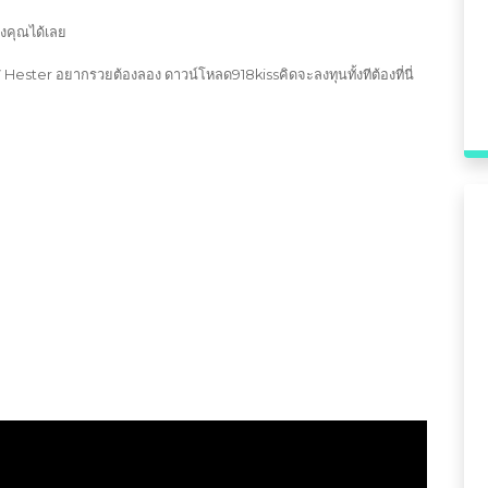
งคุณได้เลย
ester อยากรวยต้องลอง ดาวน์โหลด918kissคิดจะลงทุนทั้งทีต้องที่นี่