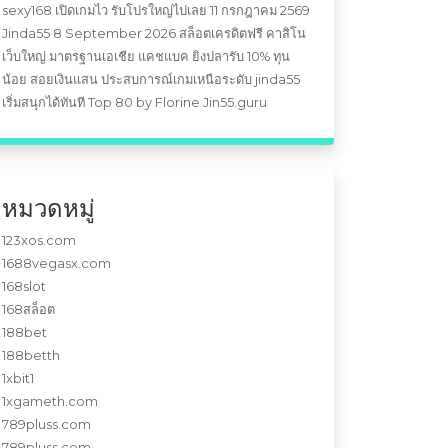
sexy168 เปิดเกมไว รับโปรใหญ่ไปเลย 11 กรกฎาคม 2569
Jinda55 8 September 2026 สล็อตเครดิตฟรี คาสิโน
เว็บใหญ่ มาตรฐานเอเชีย แคชแบค ยิงปลารับ 10% ทุน
น้อย สอยเงินแสน ประสบการณ์เกมเหนือระดับ jinda55
เริ่มสนุกได้ทันที Top 80 by Florine Jin55.guru
หมวดหมู่
123xos.com
1688vegasx.com
168slot
168สล็อต
188bet
188betth
1xbit1
1xgameth.com
789pluss.com
789pluss.com