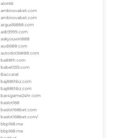
alot66
ambnovabet.com
ambnovabet.com
argus16888.com
asb9999.com
askyouwin888
audi688.com
autoslot16888.com
ba88th.com
babet555.com
Baccarat
baj88thbz.com
baj88thbz.com
bar4game24hr.com
baslot168
baslot168bet.com
baslot168bet.com/
bbp168.me
bbp168.me