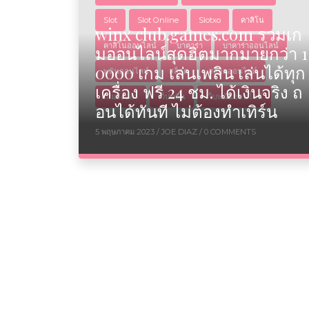
Slot
Slot Online
Slotxo
คาสิโน
winx club.games.com รวมเก
คาสิโนออนไลน์
บาคาร่า
บาคาร่าออนไลน์
มออนไลน์สุดฮิตมากมายกว่า 1
0000 เกม เล่นเพลิน เล่นได้ทุก
พนันออนไลน์
สล็อต
สล็อตออนไลน์
เครื่อง ฟรี 24 ชม. ได้เงินจริง ถ
เกมยิงปลา
เว็บพนัน
เว็บพนันออนไลน์
อนได้ทันที ไม่ต้องทำเทิร์น
5 พฤษภาคม 2023 /
JOE DIAZ
/ 0 COMMENTS