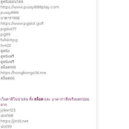
ดูหนังออนไลน์
https://www.pussy888play.com
pussy888
บาคาร่า168
https://www.pgslot.golf
pgslot77
pg99
fullslotpg
live22
ดูหนัง
ดูหนังฟรี
ดูหนังฟรี
สล็อต168
https://hongkong456.me
สล็อต66
เว็บคาสิโนน่าเล่น ทั้ง
สล็อต
และ
บาคาร่า
ตึงจริงแตกบ่อย
มาก
joker123
slot168
https://jin55.net
slot99