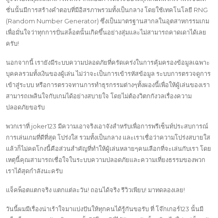
ชั่นนั้นมีการสร้างคำตอบที่มีอิสรภาพรวมทั้งเป็นกลาง โดยใช้เทคโนโลยี RNG
(Random Number Generator) ซึ่งเป็นมาตรฐานสากลในอุตสาหกรรมเกม
เพื่อมั่นใจว่าทุกการปั่นสล็อตนั้นเกิดขึ้นอย่างสุ่มและไม่สามารถคาดเดาได้เลย
ครับ!
นอกจากนี้ เรายังมีระบบความปลอดภัยที่ครัดเคร่งในการคุ้มครองข้อมูลเฉพาะ
บุคคลรวมทั้งเงินของผู้เล่น ไม่ว่าจะเป็นการเข้ารหัสข้อมูล ระบบการตรวจดูการ
เข้าสู่ระบบ หรือการตรวจทานการทำธุรกรรมต่างๆทั้งผองนี้เพื่อให้ผู้เล่นของเรา
สามารถเพลินใจกับเกมได้อย่างสบายใจ โดยไม่ต้องวิตกกังวลเรื่องความ
ปลอดภัยขอรับ
พวกเราที่ joker123 มีความเอาจริงเอาจังสำหรับเพื่อการพรีเซ็นท์ประสบการณ์
การเล่นเกมที่ดีที่สุด โปร่งใส รวมทั้งเป็นกลาง และเราเชื่อว่าความโปร่งสบายใส
แล้วก็ไม่คดโกงนี้คือส่วนสำคัญที่ทำให้ผู้เล่นหลายๆคนเลือกที่จะเล่นกับเรา โดย
เหตุนี้คุณสามารถเชื่อใจในระบบความปลอดภัยและความเที่ยงธรรมของพวก
เราได้สุดกำลังนะครับ
แจ็คพ็อตแตกจริง แตกแต่ละวัน! ถอนได้จริง รีวิวเพียบ! มาทดลองเลย!
วันนี้ผมมีเรื่องน่าเร้าใจมาแบ่งปันให้ทุกคนได้รู้กันขอรับ ที่ โจ๊กเกอร์123 นั้นมี