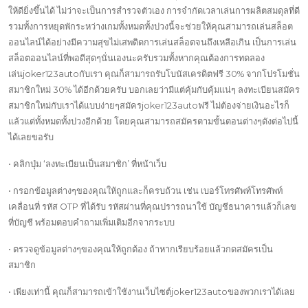
ให้ดียิ่งขึ้นได้ ไม่ว่าจะเป็นการสำรวจตัวเอง การจำกัดเวลาเล่นการผลิตสมดุลที่ดี
รวมทั้งการหยุดพักระหว่างเกมทั้งหมดทั้งปวงนี้จะช่วยให้คุณสามารถเล่นสล็อต
ออนไลน์ได้อย่างมีความสุขไม่เสพติดการเล่นสล็อตจนถึงเหลือเกิน เป็นการเล่น
สล็อตออนไลน์ที่พอดีสุดๆนั่นเองนะครับรวมทั้งหากคุณต้องการทดลอง
เล่นjoker123autoกับเรา คุณก็สามารถรับโบนัสเครดิตฟรี 30% จากโปรโมชั่น
สมาชิกใหม่ 30% ได้อีกด้วยครับ บอกเลยว่ามีแต่คุ้มกับคุ้มแน่ๆ ลงทะเบียนสมัคร
สมาชิกใหม่กับเราได้แบบง่ายๆสมัครjoker123autoฟรี ไม่ต้องจ่ายเงินอะไรก็
แล้วแต่ทั้งหมดทั้งปวงอีกด้วย โดยคุณสามารถสมัครตามขั้นตอนต่างๆดังต่อไปนี้
ได้เลยขอรับ
• คลิกปุ่ม ‘ลงทะเบียนเป็นสมาชิก’ ที่หน้าเว็บ
• กรอกข้อมูลต่างๆของคุณให้ถูกและก็ครบถ้วน เช่น เบอร์โทรศัพท์โทรศัพท์
เคลื่อนที่ รหัส OTP ที่ได้รับ รหัสผ่านที่คุณปรารถนาใช้ บัญชีธนาคารแล้วก็เลข
ที่บัญชี พร้อมตอบคำถามเพิ่มเติมอีกจากระบบ
• ตรวจดูข้อมูลต่างๆของคุณให้ถูกต้อง ถ้าหากเรียบร้อยแล้วกดสมัครเป็น
สมาชิก
• เพียงเท่านี้ คุณก็สามารถเข้าใช้งานเว็บไซต์joker123autoของพวกเราได้เลย