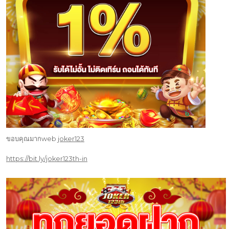
ขอบคุณมากweb
joker123
https://bit.ly/joker123th-in