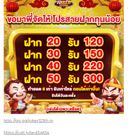
http://gg.gg/joker123th-in
https://cutt.ly/sed3qX54