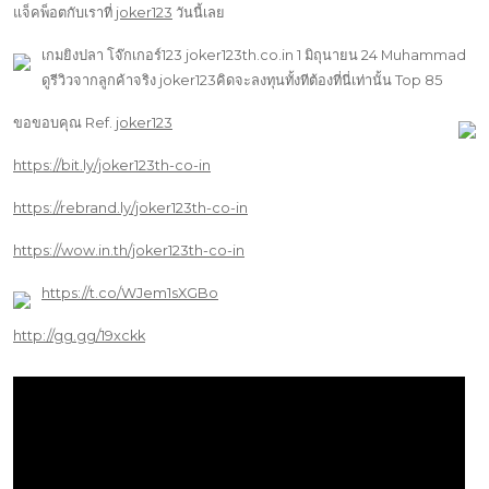
แจ็คพ็อตกับเราที่
joker123
วันนี้เลย
เกมยิงปลา โจ๊กเกอร์123 joker123th.co.in 1 มิถุนายน 24 Muhammad
ดูรีวิวจากลูกค้าจริง joker123คิดจะลงทุนทั้งทีต้องที่นี่เท่านั้น Top 85
ขอขอบคุณ Ref.
joker123
https://bit.ly/joker123th-co-in
https://rebrand.ly/joker123th-co-in
https://wow.in.th/joker123th-co-in
https://t.co/WJem1sXGBo
http://gg.gg/19xckk