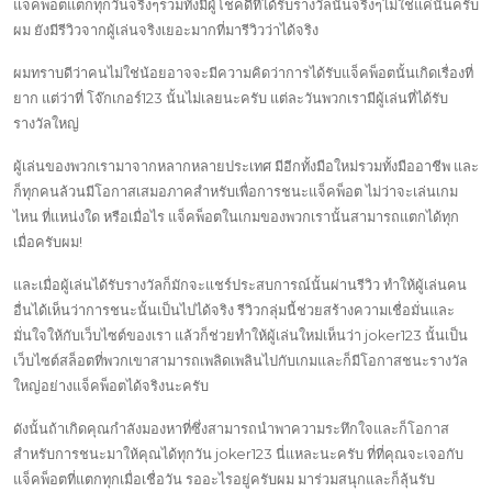
แจ็คพ็อตแตกทุกวันจริงๆรวมทั้งมีผู้โชคดีที่ได้รับรางวัลนั้นจริงๆไม่ใช่แค่นั้นครับ
ผม ยังมีรีวิวจากผู้เล่นจริงเยอะมากที่มารีวิวว่าได้จริง
ผมทราบดีว่าคนไม่ใช่น้อยอาจจะมีความคิดว่าการได้รับแจ็คพ็อตนั้นเกิดเรื่องที่
ยาก แต่ว่าที่ โจ๊กเกอร์123 นั้นไม่เลยนะครับ แต่ละวันพวกเรามีผู้เล่นที่ได้รับ
รางวัลใหญ่
ผู้เล่นของพวกเรามาจากหลากหลายประเทศ มีอีกทั้งมือใหม่รวมทั้งมืออาชีพ และ
ก็ทุกคนล้วนมีโอกาสเสมอภาคสำหรับเพื่อการชนะแจ็คพ็อต ไม่ว่าจะเล่นเกม
ไหน ที่แหน่งใด หรือเมื่อไร แจ็คพ็อตในเกมของพวกเรานั้นสามารถแตกได้ทุก
เมื่อครับผม!
และเมื่อผู้เล่นได้รับรางวัลก็มักจะแชร์ประสบการณ์นั้นผ่านรีวิว ทำให้ผู้เล่นคน
อื่นได้เห็นว่าการชนะนั้นเป็นไปได้จริง รีวิวกลุ่มนี้ช่วยสร้างความเชื่อมั่นและ
มั่นใจให้กับเว็บไซต์ของเรา แล้วก็ช่วยทำให้ผู้เล่นใหม่เห็นว่า joker123 นั้นเป็น
เว็บไซต์สล็อตที่พวกเขาสามารถเพลิดเพลินไปกับเกมและก็มีโอกาสชนะรางวัล
ใหญ่อย่างแจ็คพ็อตได้จริงนะครับ
ดังนั้นถ้าเกิดคุณกำลังมองหาที่ซึ่งสามารถนำพาความระทึกใจและก็โอกาส
สำหรับการชนะมาให้คุณได้ทุกวัน joker123 นี่แหละนะครับ ที่ที่คุณจะเจอกับ
แจ็คพ็อตที่แตกทุกเมื่อเชื่อวัน รออะไรอยู่ครับผม มาร่วมสนุกและก็ลุ้นรับ