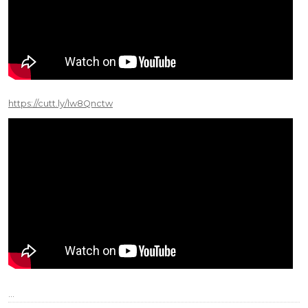
https://cutt.ly/lw8Qnctw
…