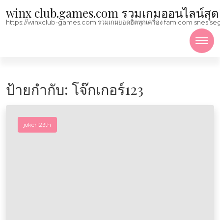
Skip to content
winx club.games.com รวมเกมออนไลน์สุดฮิตม
https://winxclub-games.com รวมเกมยอดฮิตทุกเครื่อง famicom snes sega mega
ป้ายกำกับ:
โจ๊กเกอร์123
joker123th