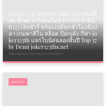
Joker123 31 มกรา 67 joker123 เกมสล็
อต ที่เหมาะกับคนไทย LOGIN JOKE
R123 เงินชัวร์ พร้อมเปย์ทุกชั่วโมงยิงป
ลา เกมคาสิโน สล็อต ป๊อกเด้ง กีฬา jo
ker123th แจกโบนัสฉลองสิ้นปี Top 37
by Demi joker123ths.net
11 ธันวาคม 2024 /
JOE DIAZ
/ 0 COMMENTS
joker123th