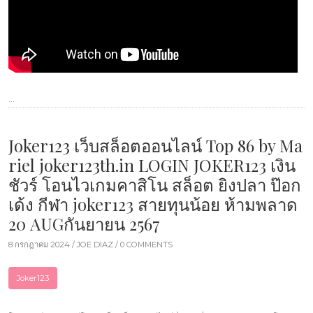
…
Joker123 เว็บสล็อตออนไลน์ Top 86 by Ma
riel joker123th.in LOGIN JOKER123 เงิน
ชัวร์ โอนไวเกมคาสิโน สล็อต ยิงปลา ป๊อก
เด้ง กีฬา joker123 สายทุนน้อย ห้ามพลาด
20 AUGกันยายน 2567
8 กรกฎาคม 2024 /
JOE DIAZ
/ 0 COMMENTS
Joker123