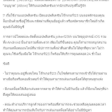
“อนุญาต” (Allow) ให้กับแอปพลิเคชันจากนักปรับปรุงที่ไม่รู้จัก
7. เริ่มใช้งานแอปพลิเคชัน เปิดแอปพลิเคชันโจ๊กเกอร์123 บนจอหลักของคุณ
ล็อกอินด้วยชื่อผู้ใช้และรหัสผ่านที่คุณมีอยู่แล้ว หรือสมัครสมาชิกใหม่ถ้าเกิด
คุณยังไม่มีบัญชี
การดาวน์โหลดและจัดตั้งแอปพลิเคชัน joker123th บนวัสดุอุปกรณ์ iOS รวม
ทั้ง Android นั้นง่ายรวมทั้งสะดวก เพียงไม่กี่ขั้นตอน คุณก็สามารถสนุกสนาน
กับเกมสล็อตออนไลน์ที่นานัปการรวมทั้งน่าตื่นตาตื่นใจได้ทุกที่ทุกเวลา ไม่ว่า
คุณจะใช้เครื่องมือใด โจ๊กเกอร์123 ก็พร้อมให้บริการคุณตลอด 24 ชั่วโมง
ข้อดี
• ไม่ว่าคุณจะอยู่ที่แห่งไหน โจ๊กเกอร์123 เว็บไซต์ตรงสามารถเข้าถึงได้ง่ายผ่าน
ทางมือถือหรือคอมพิวเตอร์ ทำให้คุณสามารถเล่นเกมสล็อตได้ทุกหนทุกแห่ง
• มีเกมสล็อตให้เลือกเล่นหลากหลาย ทำให้ท่านไม่มีวันเบื่อ แล้วก็มีเกมใหม่ๆที่น่า
ดึงดูดให้ลองเล่นอยู่เสมอ
• คณะทำงานบริการลูกค้าของเราพร้อมที่สามารถจะช่วยเหลือคุณตลอดเวลา
ทำให้คุณสามารถบันเทิงใจกับการเล่นเกมสล็อตได้อย่างไม่มีปัญหา