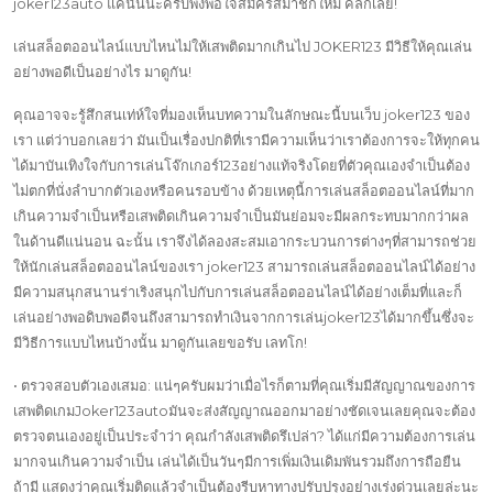
joker123auto แค่นั้นนะครับพึงพอใจสมัครสมาชิกใหม่ คลิกเลย!
เล่นสล็อตออนไลน์แบบไหนไม่ให้เสพติดมากเกินไป JOKER123 มีวิธีให้คุณเล่น
อย่างพอดีเป็นอย่างไร มาดูกัน!
คุณอาจจะรู้สึกสนเท่ห์ใจที่มองเห็นบทความในลักษณะนี้บนเว็บ joker123 ของ
เรา แต่ว่าบอกเลยว่า มันเป็นเรื่องปกติที่เรามีความเห็นว่าเราต้องการจะให้ทุกคน
ได้มาบันเทิงใจกับการเล่นโจ๊กเกอร์123อย่างแท้จริงโดยที่ตัวคุณเองจำเป็นต้อง
ไม่ตกที่นั่งลำบากตัวเองหรือคนรอบข้าง ด้วยเหตุนี้การเล่นสล็อตออนไลน์ที่มาก
เกินความจำเป็นหรือเสพติดเกินความจำเป็นมันย่อมจะมีผลกระทบมากกว่าผล
ในด้านดีแน่นอน ฉะนั้น เราจึงได้ลองสะสมเอากระบวนการต่างๆที่สามารถช่วย
ให้นักเล่นสล็อตออนไลน์ของเรา joker123 สามารถเล่นสล็อตออนไลน์ได้อย่าง
มีความสนุกสนานร่าเริงสนุกไปกับการเล่นสล็อตออนไลน์ได้อย่างเต็มที่และก็
เล่นอย่างพอดิบพอดีจนถึงสามารถทำเงินจากการเล่นjoker123ได้มากขึ้นซึ่งจะ
มีวิธีการแบบไหนบ้างนั้น มาดูกันเลยขอรับ เลทโก!
• ตรวจสอบตัวเองเสมอ: แน่ๆครับผมว่าเมื่อไรก็ตามที่คุณเริ่มมีสัญญาณของการ
เสพติดเกมJoker123autoมันจะส่งสัญญาณออกมาอย่างชัดเจนเลยคุณจะต้อง
ตรวจตนเองอยู่เป็นประจำว่า คุณกำลังเสพติดรึเปล่า? ได้แก่มีความต้องการเล่น
มากจนเกินความจำเป็น เล่นได้เป็นวันๆมีการเพิ่มเงินเดิมพันรวมถึงการถือยืน
ถ้ามี แสดงว่าคุณเริ่มติดแล้วจำเป็นต้องรีบหาทางปรับปรุงอย่างเร่งด่วนเลยล่ะนะ