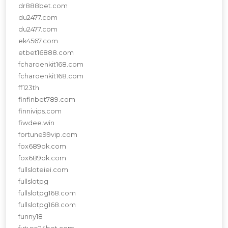
dr888bet.com
du2477.com
du2477.com
ek4567.com
etbet16888.com
fcharoenkit168.com
fcharoenkit168.com
ff123th
finfinbet789.com
finnivips.com
fiwdee.win
fortune99vip.com
fox689ok.com
fox689ok.com
fullsloteiei.com
fullslotpg
fullslotpg168.com
fullslotpg168.com
funny18