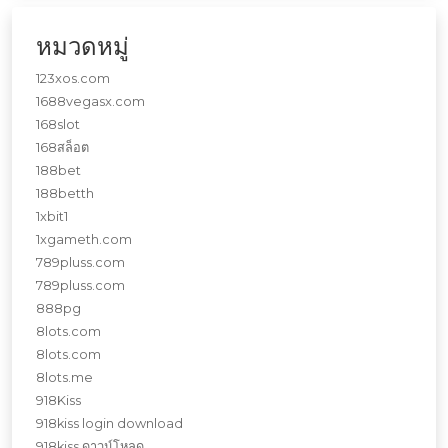
หมวดหมู่
123xos.com
1688vegasx.com
168slot
168สล็อต
188bet
188betth
1xbit1
1xgameth.com
789pluss.com
789pluss.com
888pg
8lots.com
8lots.com
8lots.me
918Kiss
918kiss login download
918kiss ดาวน์โหลด