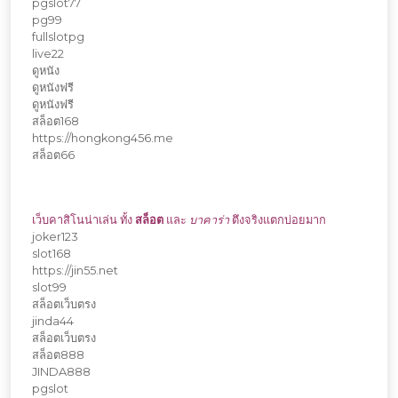
pgslot77
pg99
fullslotpg
live22
ดูหนัง
ดูหนังฟรี
ดูหนังฟรี
สล็อต168
https://hongkong456.me
สล็อต66
เว็บคาสิโนน่าเล่น ทั้ง
สล็อต
และ
บาคาร่า
ตึงจริงแตกบ่อยมาก
joker123
slot168
https://jin55.net
slot99
สล็อตเว็บตรง
jinda44
สล็อตเว็บตรง
สล็อต888
JINDA888
pgslot