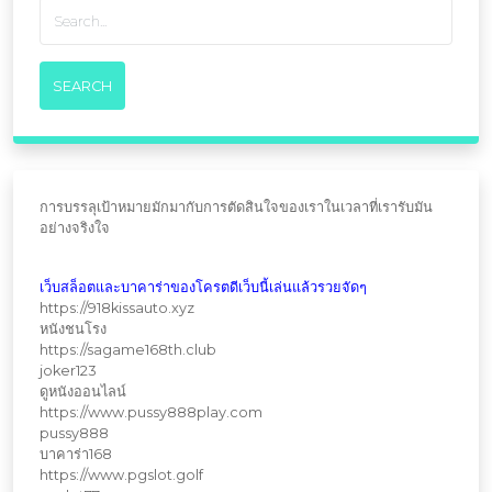
การบรรลุเป้าหมายมักมากับการตัดสินใจของเราในเวลาที่เรารับมัน
อย่างจริงใจ
เว็บสล็อตและบาคาร่าของโครตดีเว็บนี้เล่นแล้วรวยจัดๆ
https://918kissauto.xyz
หนังชนโรง
https://sagame168th.club
joker123
ดูหนังออนไลน์
https://www.pussy888play.com
pussy888
บาคาร่า168
https://www.pgslot.golf