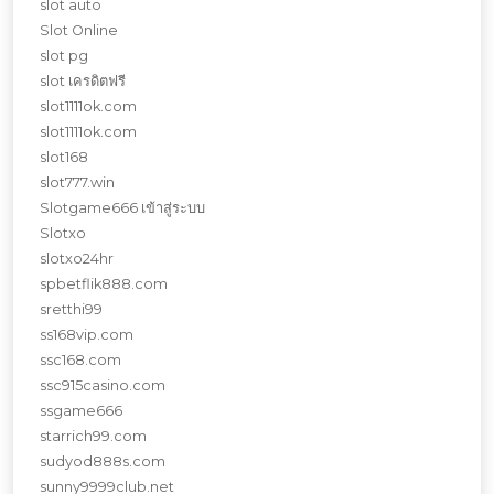
slot auto
Slot Online
slot pg
slot เครดิตฟรี
slot1111ok.com
slot1111ok.com
slot168
slot777.win
Slotgame666 เข้าสู่ระบบ
Slotxo
slotxo24hr
spbetflik888.com
sretthi99
ss168vip.com
ssc168.com
ssc915casino.com
ssgame666
starrich99.com
sudyod888s.com
sunny9999club.net