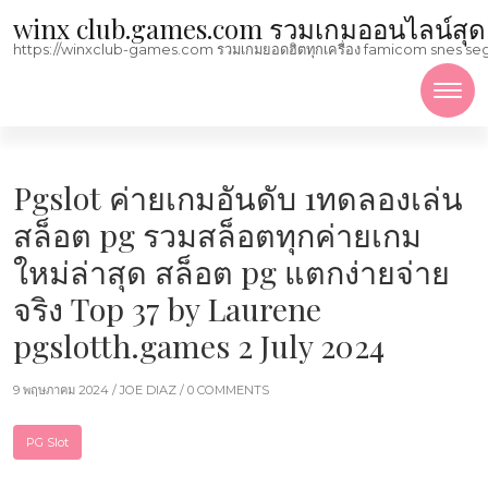
Skip to content
winx club.games.com รวมเกมออนไลน์สุดฮิตม
https://winxclub-games.com รวมเกมยอดฮิตทุกเครื่อง famicom snes sega mega
Pgslot ค่ายเกมอันดับ 1ทดลองเล่น
สล็อต pg รวมสล็อตทุกค่ายเกม
ใหม่ล่าสุด สล็อต pg แตกง่ายจ่าย
จริง Top 37 by Laurene
pgslotth.games 2 July 2024
9 พฤษภาคม 2024 /
JOE DIAZ
/ 0 COMMENTS
PG Slot