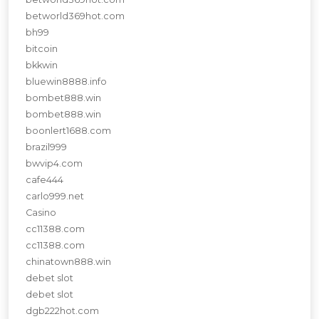
betworld369hot.com
bh99
bitcoin
bkkwin
bluewin8888.info
bombet888.win
bombet888.win
boonlert1688.com
brazil999
bwvip4.com
cafe444
carlo999.net
Casino
cc11388.com
cc11388.com
chinatown888.win
debet slot
debet slot
dgb222hot.com