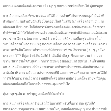
อยากเล่นเกมสล็อตที่แตกง่าย สล็อต pg งบประมาณน้อยก็เล่นได้ คุ้มค่าสุดๆ
การเลือกเกมสล็อตที่เหมาะสมและก็ได้โอกาสสำหรับในการชนะสูงก็เป็นสิ่งที่
สำคัญมากมายสำหรับนักเสี่ยงโชคออนไลน์ ในสมัยที่เกมสล็อตมีจำนวนมาก
เลือกเล่น สิ่งที่น่าสนใจก็คือการค้นหาเกมสล็อตที่มีแต่งเพียงง่ายและก็สามารถ
ทำให้ท่านได้กำไรได้อย่างรวดเร็ว เกมสล็อตที่แตกง่ายมักมีลักษณะเด่นที่ชัดเจน
เช่น ชำระเงินรางวัลมากมายๆแม้ว่าจะเป็นเกมที่มีความเสี่ยงสูง แม้กระนั้นก็
ชอบได้โอกาสในการชนะที่สูงกว่าเกมสล็อตปกติ การค้นหาเกมสล็อตที่แตกง่าย
สามารถทำเป็นโดยการสำรวจเกมที่มีอัตราการชำระเงินรางวัล (RTP) สูง โดย
ธรรมดา RTP ที่สูงกว่า 95% นับได้ว่าเป็นที่น่าดึงดูด ซึ่งหมายความว่าเกมจะ
ชำระเงินรางวัลให้กับผู้เล่นมากกว่า 95% ของยอดเงินที่ลงทุนไป และก็เว้นเสีย
แต่ RTP แล้วยังควรจะพินิจความสามารถสำหรับในการชนะเพิ่มเติมของเกม
อาทิเช่น ปริมาณวงล้อและเส้นการชนะที่มี แบบการชนะที่จะสามารถช่วยให้ได้
รางวัลได้อย่างรวดเร็ว การรวมพินิจทั้งสองต้นสายปลายเหตุนี้จะช่วยทำให้คุณ
เลือกเกมสล็อตที่ได้โอกาสในการชนะสูงมากขึ้นได้
คุ้มค่าสุดๆเล่น ทางเข้าpg งบน้อยก็ได้ผลกำไร
การเล่นเกมสล็อตที่แตกง่ายแล้วก็มีโอกาสสำหรับเพื่อการชนะสูงไม่ได้
หมายความว่าคุณควรจะมีงบประมาณใหญ่ เกมสล็อตของ pg slot นั้นมีการตั้ง