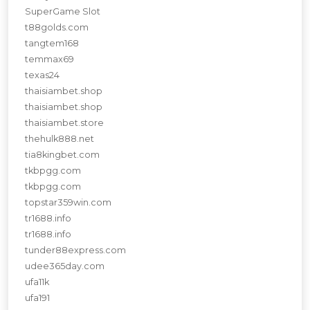
SuperGame Slot
t88golds.com
tangtem168
temmax69
texas24
thaisiambet.shop
thaisiambet.shop
thaisiambet.store
thehulk888.net
tia8kingbet.com
tkbpgg.com
tkbpgg.com
topstar359win.com
tr1688.info
tr1688.info
tunder88express.com
udee365day.com
ufa11k
ufa191