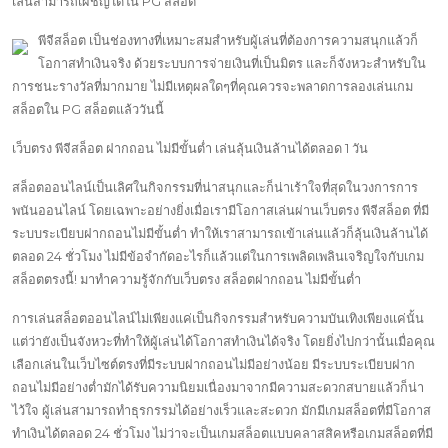
เล่นสามารถเผชิญได้ใน PG สล็อต
พีจีสล็อต เป็นช่องทางที่เหมาะสมสำหรับผู้เล่นที่ต้องการความสนุกแล้วก็
โอกาสทำเงินจริง ด้วยระบบการจ่ายเงินที่เป็นมิตร และก็จังหวะสำหรับใน
การชนะรางวัลที่มากมาย ไม่มีเหตุผลใดๆที่คุณควรจะพลาดการลองเล่นเกม
สล็อตใน PG สล็อตแล้ววันนี้
เว็บตรง พีจีสล็อต ฝากถอน ไม่มีขั้นต่ำ เล่นลุ้นเงินล้านได้ตลอด 1 วัน
สล็อตออนไลน์เป็นเลิศในกิจกรรมที่น่าสนุกและก็น่าเร้าใจที่สุดในวงการการ
พนันออนไลน์ โดยเฉพาะอย่างยิ่งเมื่อเรามีโอกาสเล่นผ่านเว็บตรง พีจีสล็อต ที่มี
ระบบระเบียบฝากถอนไม่มีขั้นต่ำ ทำให้เราสามารถเข้าเล่นแล้วก็ลุ้นเงินล้านได้
ตลอด 24 ชั่วโมง ไม่มีข้อจำกัดอะไรก็แล้วแต่ในการเพลิดเพลินเจริญใจกับเกม
สล็อตตรงนี้! มาทำความรู้จักกับเว็บตรง สล็อตฝากถอน ไม่มีขั้นต่ำ
การเล่นสล็อตออนไลน์ไม่เพียงแค่เป็นกิจกรรมสำหรับความบันเทิงเพียงแค่นั้น
แต่ว่ายังเป็นจังหวะที่ทำให้ผู้เล่นได้โอกาสทำเงินได้จริง โดยยิ่งไปกว่านั้นเมื่อคุณ
เลือกเล่นในเว็บไซต์ตรงที่มีระบบฝากถอนไม่มีอย่างน้อย มีระบบระเบียบฝาก
ถอนไม่มีอย่างต่ำมักได้รับความนิยมเนื่องมาจากมีความสะดวกสบายแล้วก็น่า
ไว้ใจ ผู้เล่นสามารถทำธุรกรรมได้อย่างเร็วและสะดวก มักมีเกมสล็อตที่มีโอกาส
ทำเงินได้ตลอด 24 ชั่วโมง ไม่ว่าจะเป็นเกมสล็อตแบบคลาสสิคหรือเกมสล็อตที่มี