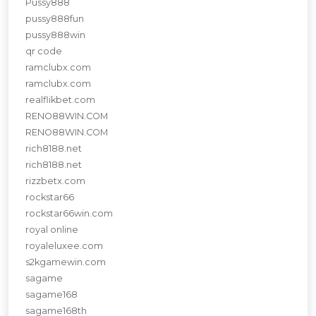
Pussy888
pussy888fun
pussy888win
qr code
ramclubx.com
ramclubx.com
realflikbet.com
RENO88WIN.COM
RENO88WIN.COM
rich8188.net
rich8188.net
rizzbetx.com
rockstar66
rockstar66win.com
royal online
royaleluxee.com
s2kgamewin.com
sagame
sagame168
sagame168th