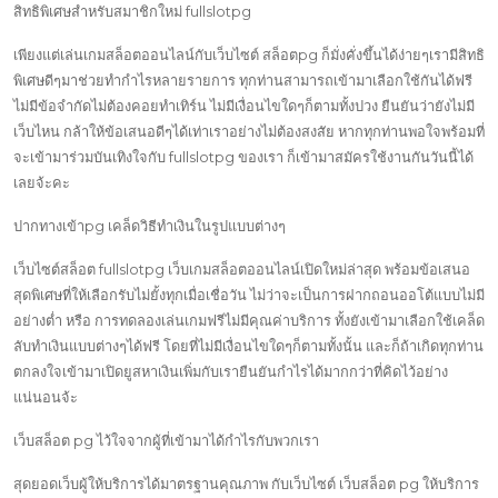
สิทธิพิเศษสำหรับสมาชิกใหม่ fullslotpg
เพียงแต่เล่นเกมสล็อตออนไลน์กับเว็บไซต์ สล็อตpg ก็มั่งคั่งขึ้นได้ง่ายๆเรามีสิทธิ
พิเศษดีๆมาช่วยทำกำไรหลายรายการ ทุกท่านสามารถเข้ามาเลือกใช้กันได้ฟรี
ไม่มีข้อจำกัดไม่ต้องคอยทำเทิร์น ไม่มีเงื่อนไขใดๆก็ตามทั้งปวง ยืนยันว่ายังไม่มี
เว็บไหน กล้าให้ข้อเสนอดีๆได้เท่าเราอย่างไม่ต้องสงสัย หากทุกท่านพอใจพร้อมที่
จะเข้ามาร่วมบันเทิงใจกับ fullslotpg ของเรา ก็เข้ามาสมัครใช้งานกันวันนี้ได้
เลยจ้ะคะ
ปากทางเข้าpg เคล็ดวิธีทำเงินในรูปแบบต่างๆ
เว็บไซต์สล็อต fullslotpg เว็บเกมสล็อตออนไลน์เปิดใหม่ล่าสุด พร้อมข้อเสนอ
สุดพิเศษที่ให้เลือกรับไม่ยั้งทุกเมื่อเชื่อวัน ไม่ว่าจะเป็นการฝากถอนออโต้แบบไม่มี
อย่างต่ำ หรือ การทดลองเล่นเกมฟรีไม่มีคุณค่าบริการ ทั้งยังเข้ามาเลือกใช้เคล็ด
ลับทำเงินแบบต่างๆได้ฟรี โดยที่ไม่มีเงื่อนไขใดๆก็ตามทั้งนั้น และก็ถ้าเกิดทุกท่าน
ตกลงใจเข้ามาเปิดยูสหาเงินเพิ่มกับเรายืนยันกำไรได้มากกว่าที่คิดไว้อย่าง
แน่นอนจ้ะ
เว็บสล็อต pg ไว้ใจจากผู้ที่เข้ามาได้กำไรกับพวกเรา
สุดยอดเว็บผู้ให้บริการได้มาตรฐานคุณภาพ กับเว็บไซต์ เว็บสล็อต pg ให้บริการ