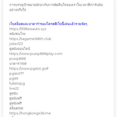
การบรรลุเป้าหมายมักมากับการตัดสินใจของเราในเวลาที่เรารับมัน
อย่างจริงใจ
เว็บสล็อตและบาคาร่าของโครตดีเว็บนี้เล่นแล้วรวยจัดๆ
https://918kissauto.xyz
หนังชนโรง
https://sagame168th.club
joker123
ดูหนังออนไลน์
https://www.pussy888play.com
pussy888
บาคาร่า168
https://www.pgslot.golf
pgslot77
pg99
fullslotpg
live22
ดูหนัง
ดูหนังฟรี
ดูหนังฟรี
สล็อต168
https://hongkong456.me