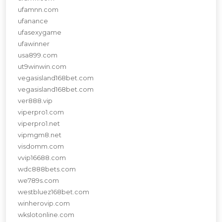
ufamnn.com
ufanance
ufasexygame
ufawinner
usa899.com
ut9winwin.com
vegasisland168bet.com
vegasisland168bet.com
ver888.vip
viperpro1.com
viperpro1.net
vipmgm8.net
visdomm.com
vvip16688.com
wdc888bets.com
we789s.com
westbluez168bet.com
winherovip.com
wkslotonline.com