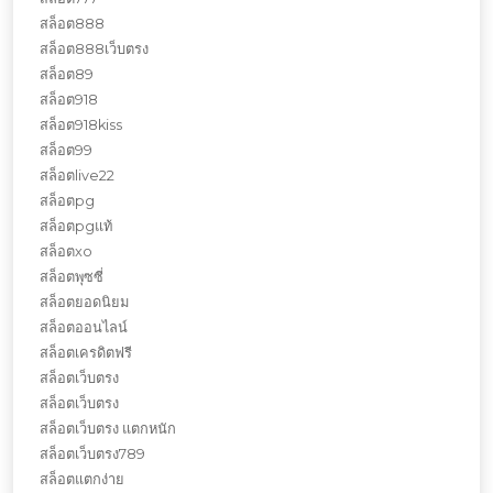
สล็อต888
สล็อต888เว็บตรง
สล็อต89
สล็อต918
สล็อต918kiss
สล็อต99
สล็อตlive22
สล็อตpg
สล็อตpgแท้
สล็อตxo
สล็อตพุซซี่
สล็อตยอดนิยม
สล็อตออนไลน์
สล็อตเครดิตฟรี
สล็อตเว็บตรง
สล็อตเว็บตรง
สล็อตเว็บตรง แตกหนัก
สล็อตเว็บตรง789
สล็อตแตกง่าย