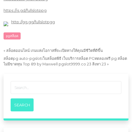
https://is.gd/fullslotppg
http://gg.gg/fullslotpgg
pgสล็อต
«
สล็อตออนไลน์ เกมแห่งโอกาสที่จะเปิดทางให้คุณมีชีวิตที่ดีขึ้น
สล็อตpg auto-pgslotเว็บสล็อตพีจี เว็บบริการสล็อต PGทดลองฟรี pg สล็อต
ไม่มีขาดทุน Top 89 by Maxwell pgslot9999.co 23 สิงหา 23
»