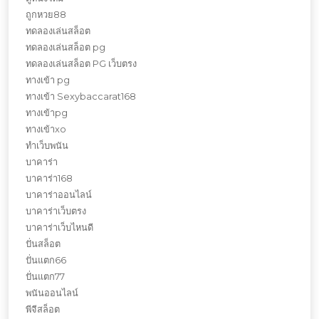
ถูกหวย88
ทดลองเล่นสล็อต
ทดลองเล่นสล็อต pg
ทดลองเล่นสล็อต PG เว็บตรง
ทางเข้า pg
ทางเข้า Sexybaccarat168
ทางเข้าpg
ทางเข้าxo
ทำเว็บพนัน
บาคาร่า
บาคาร่า168
บาคาร่าออนไลน์
บาคาร่าเว็บตรง
บาคาร่าเว็บไหนดี
ปั่นสล็อต
ปั่นแตก66
ปั่นแตก77
พนันออนไลน์
พีจีสล็อต