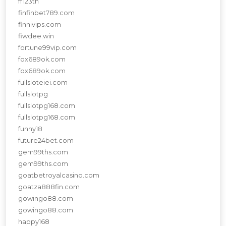
ff123th
finfinbet789.com
finnivips.com
fiwdee.win
fortune99vip.com
fox689ok.com
fox689ok.com
fullsloteiei.com
fullslotpg
fullslotpg168.com
fullslotpg168.com
funny18
future24bet.com
gem99ths.com
gem99ths.com
goatbetroyalcasino.com
goatza888fin.com
gowingo88.com
gowingo88.com
happy168