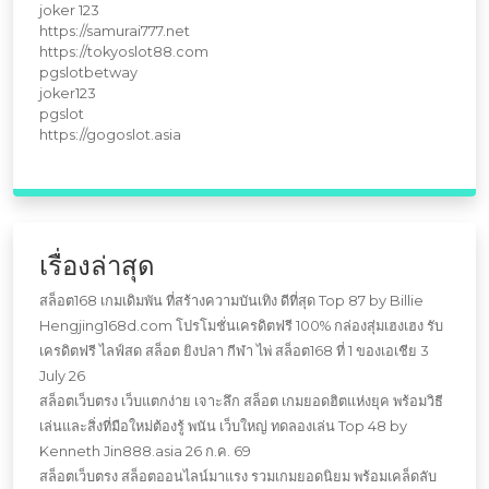
joker 123
https://samurai777.net
https://tokyoslot88.com
pgslotbetway
joker123
pgslot
https://gogoslot.asia
เรื่องล่าสุด
สล็อต168 เกมเดิมพัน ที่สร้างความบันเทิง ดีที่สุด Top 87 by Billie
Hengjing168d.com โปรโมชั่นเครดิตฟรี 100% กล่องสุ่มเฮงเฮง รับ
เครดิตฟรี ไลฟ์สด สล็อต ยิงปลา กีฬา ไพ่ สล็อต168 ที่ 1 ของเอเชีย 3
July 26
สล็อตเว็บตรง เว็บแตกง่าย เจาะลึก สล็อต เกมยอดฮิตแห่งยุค พร้อมวิธี
เล่นและสิ่งที่มือใหม่ต้องรู้ พนัน เว็บใหญ่ ทดลองเล่น Top 48 by
Kenneth Jin888.asia 26 ก.ค. 69
สล็อตเว็บตรง สล็อตออนไลน์มาแรง รวมเกมยอดนิยม พร้อมเคล็ดลับ