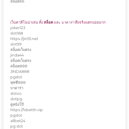
สล็อต66
เว็บคาสิโนน่าเล่น ทั้ง
สล็อต
และ
บาคาร่า
ตึงจริงแตกบ่อยมาก
joker123
slot168
https://jin55.net
slot99
สล็อตเว็บตรง
jinda44
สล็อตเว็บตรง
สล็อต888
JINDA888
pgslot
พุซซี่888
บาคาร่า
slotxo
slotpg
ดูหนังโป๊
https://1xbetth.vip
pgslot
allbet24
pg slot