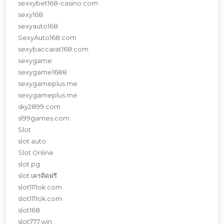
sexxybet168-casino.com
sexy168
sexyauto168
SexyAuto168.com
sexybaccarat168.com
sexygame
sexygame1688
sexygameplus.me
sexygameplus.me
sky2899.com
sl99games.com
Slot
slot auto
Slot Online
slot pg
slot เครดิตฟรี
slot1111ok.com
slot1111ok.com
slot168
slot777.win