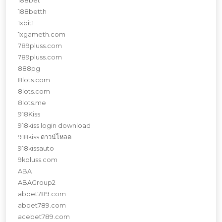
188bet
188betth
1xbit1
1xgameth.com
789pluss.com
789pluss.com
888pg
8lots.com
8lots.com
8lots.me
918Kiss
918kiss login download
918kiss ดาวน์โหลด
918kissauto
9kpluss.com
ABA
ABAGroup2
abbet789.com
abbet789.com
acebet789.com