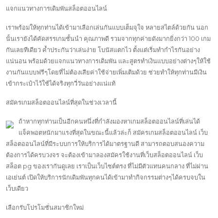
แจกแนวทางการเดิมพันสล็อตออนไลน์
เราพร้อมให้ทุกท่านได้เข้ามาเลือกเล่นกันแบบเต็มจุใจ หลายสไตล์ด้วยกัน นอก
นั้นเรายังได้คัดสรรเกมชั้นนำ คุณภาพดี รวมจากทุกค่ายดังมากยิ่งกว่า 100 เกม
กันเลยทีเดียว ค้ำประกันว่าเล่นง่าย โบนัสแตกไว ตั้งแต่เริ่มทำกำไรกันอย่าง
แน่นอน พร้อมด้วยแจกแนวทางการเดิมพัน และสูตรทำเงินแบบอย่างต่างๆให้ใช้
งานกันแบบฟรีๆโดยที่ไม่ต้องเสียค่าใช้จ่ายเพิ่มเติมด้วย ช่วยทำให้ทุกท่านมีเงิน
เข้ากระเป๋าไว้ใช้ได้จริงทุกวี่วันอย่างแน่แท้
สมัครเกมสล็อตออนไลน์ที่สุดในช่วงเวลานี้
ถ้าหากทุกท่านเป็นอีกคนหนึ่งที่กำลังมองหาเกมสล็อตออนไลน์ที่เล่นได้
แจ็คพอตหนักมาแรงที่สุดในขณะนี้แล้วล่ะก็ สมัครเกมสล็อตออนไลน์ เว็บ
สล็อตออนไลน์ที่มีระบบการให้บริการได้มาตรฐานดี สามารถตอบสนองความ
ต้องการได้ครบวงจร จะต้องเข้ามาลองสมัครใช้งานที่เว็บสล็อตออนไลน์ เว็บ
สล็อต pg ของเรากันดูเลย เราเป็นเว็บไซต์ตรง ที่ไม่มีตัวแทนคนกลาง ที่ไม่ผ่าน
เอเย่นต์ เปิดให้บริการนักเดิมพันทุกคนได้เข้ามาทำกิจกรรมต่างๆได้ครบจบใน
เว็บเดียว
เลือกรับโปรโมชั่นสมาชิกใหม่