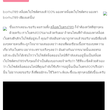
borhu789 สล็อตเว็บไซต์ตรงแท้ 100% มองหาสล็อตเว็บไซต์ตรง มองหา
borhu789 เพียงแค่นั้น!
ขั้นแรกเลยนะขอรับ ผมรวมทั้ง
สล็อตเว็บตรง789
ก็จำต้องสวัสดีทุกๆคน
ด้วยครับ เราเว็บตรง100%มาแล้วครับผม! ถ้าคนไหนที่กำลังมองหาสล็อต
เว็บตรงดีๆสักเว็บไซต์อยู่ล่ะก็ คุณกำลังเดินทางมาถูกทางแล้วขอรับ! ผมมีเพื่อนพ้
องๆหลายคนที่จะถูกใจมาถามเสมอเลยว่า ตอนที่ผมเขียนเนื้อหาของบทความ
เกี่ยวกับเว็บตรง อยากจะทราบจริงๆเลยว่า มันต่างกันมากขนาดนั้นเลยหรอ
แล้วจะมั่นใจได้เช่นไรว่าเว็บไซต์สล็อตออนไลน์ที่กำลังเล่นอยู่นั้นเป็นสล็อต
เว็บไซต์ตรง789จริงๆผมก็จำเป็นต้องบอกเลยจ้าครับว่า วิธีที่จะเช็คด้วยตัวเอง
ว่า เว็บไซต์สล็อตออนไลน์ที่คุณกำลังใช้บริการอยู่นั้นเป็นเว็บตรง100%รึเปล่า
นั้น ไม่ยากเลยขอรับ! สิ่งที่ผมมักจะใช้วิเคราะห์และชี้แนะทุกๆคนมีดังนี้นะครับ