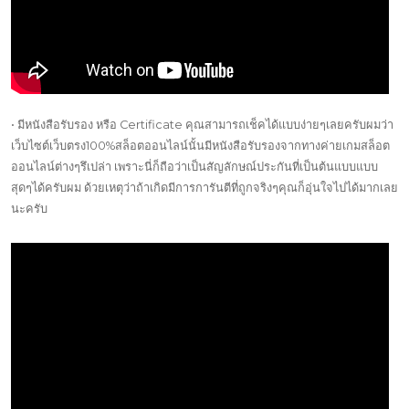
• มีหนังสือรับรอง หรือ Certificate คุณสามารถเช็คได้แบบง่ายๆเลยครับผมว่า
เว็บไซต์เว็บตรง100%สล็อตออนไลน์นั้นมีหนังสือรับรองจากทางค่ายเกมสล็อต
ออนไลน์ต่างๆรึเปล่า เพราะนี่ก็ถือว่าเป็นสัญลักษณ์ประกันที่เป็นต้นแบบแบบ
สุดๆได้ครับผม ด้วยเหตุว่าถ้าเกิดมีการการันตีที่ถูกจริงๆคุณก็อุ่นใจไปได้มากเลย
นะครับ