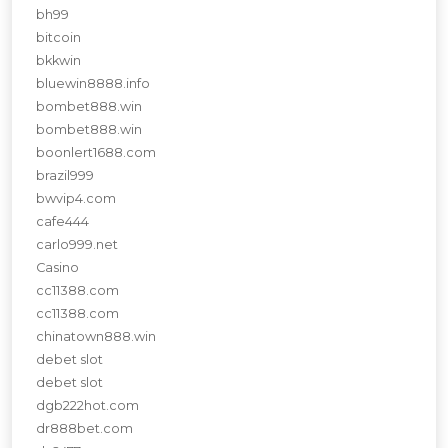
bh99
bitcoin
bkkwin
bluewin8888.info
bombet888.win
bombet888.win
boonlert1688.com
brazil999
bwvip4.com
cafe444
carlo999.net
Casino
cc11388.com
cc11388.com
chinatown888.win
debet slot
debet slot
dgb222hot.com
dr888bet.com