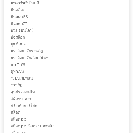
บาคาร่าเว็บไหนดี
ปั่นสล็อต
ปั่นแตก66
ปั่นแตก77
พนันออนไลน์
พีจีสล็อต
พุซซี่888
มหาวิทยาลัยราชภัฏ
มหาวิทยาลัยสวนสุนันทา
มาเก๊า69
ยูฟ่าเบท
ระบบเว็บพนัน
ราชภัฏ
ศูนย์รวมเกมไพ่
สมัครบาคาร่า
สร้างคิวอาร์โค้ด
สล็อต
สล็อต pg
สล็อต pg เว็บตรง แตกหนัก
สล็อต168