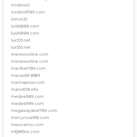
london45
london6789.com
lotto432
luis16888.com
luis16888.com
lux555.net
lux555.net
m4newonline.com
m4newonline.com
mac1bet789.com
macau69 สมัคร
marinapluss.com
mario678.info
medee989.com
medee989.com
megawaysbet789.com
mercyrosa168.com
mexicanoo.com
mfj889xx.com