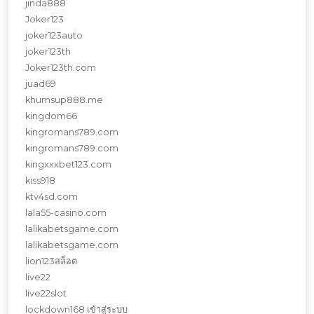
jinda888
Joker123
joker123auto
joker123th
Joker123th.com
juad69
khumsup888.me
kingdom66
kingromans789.com
kingromans789.com
kingxxxbet123.com
kiss918
ktv4sd.com
lala55-casino.com
lalikabetsgame.com
lalikabetsgame.com
lion123สล็อต
live22
live22slot
lockdown168 เข้าสู่ระบบ