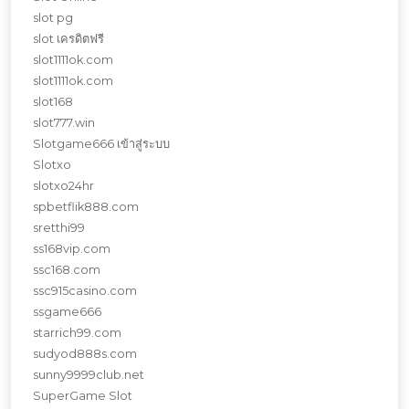
slot pg
slot เครดิตฟรี
slot1111ok.com
slot1111ok.com
slot168
slot777.win
Slotgame666 เข้าสู่ระบบ
Slotxo
slotxo24hr
spbetflik888.com
sretthi99
ss168vip.com
ssc168.com
ssc915casino.com
ssgame666
starrich99.com
sudyod888s.com
sunny9999club.net
SuperGame Slot