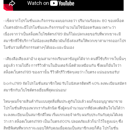
• เช็คจากโปรโมชั่นและกิจกรรม ผมบอกเลยว่า ปริมาณร้อยละ 80 ของสล็อต
เว็บตรงมักจะมีโปรโมชั่นและกิจกรรมจำนวนไม่ใช่น้อยครับผม เพราะว่า
เนื่องจากว่าเป็นสล็อตเว็บไซต์ตรง789 มันก็ไม่แปลกเลยขอรับที่พวกเขาจะมี
สมาชิกที่ใช้บริการไม่น้อยเลยทีเดียวมันก็ยิ่งส่งเสริมให้พวกเขาสามารถออกโปร
โมชั่นรวมทั้งกิจกรรมต่างๆได้เยอะแยะนั่นเอง
• เสียงลือเสียงเล่าอ้าง คุณสามารถเรียนหาข้อมูลได้จาก คนที่ใช้บริการเว็บนั้นๆ
อยู่แล้ว รวมไปถึง การรีวิวด้านในอินเตอร์เน็ตด้วยเหมือนกัน ซึ่งผมก็มั่นใจว่า
สล็อตเว็บตรง789 ของเรานั้น รีวิวดีๆรีวิวชัดๆเลยว่า เว็บตรง แน่นอนขอรับ!
borhu789 จัดโปรโมชั่นสมาชิกใหม่ รับโบนัสเครดิตฟรี 40% ลงทะเบียนสมัคร
สมาชิกกับเว็บไซต์ตรงเยี่ยมที่สุดแน่นอน!
ไหนๆผมก็ขายสินค้ากันแบบสุดลิ่มทิ่มประตูกันไปแล้ว ผมก็ขออนุญาตมาขาย
โปรโมชั่นดีๆของพวกเรากันสักนิด ซึ่งผู้คนจำนวนมากที่ยังคงตัดสินใจไม่ได้ว่า
จะลงทะเบียนเป็นสมาชิกดีไหม เริ่มแรกเลยจ้าครับ ผมรับประกันกับคุณได้เลย
ว่า เรา สล็อตเว็บตรง789 เป็นเว็บตรง100% ปลอดภัยแล้วก็น่าไว้ใจสูงแน่ๆ ซึ่ง
สิทธิพิเศษที่พวกเราจะมอบให้กับคุณเมื่อคุณเป็นสมาชิกเลยก็คือ โปรโมชั่น