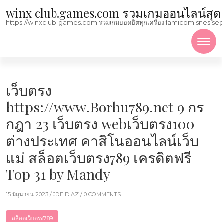
Skip to content
winx club.games.com รวมเกมออนไลน์สุดฮิตม
https://winxclub-games.com รวมเกมยอดฮิตทุกเครื่อง famicom snes sega mega
เว็บตรง
https://www.Borhu789.net 9 กร
กฎา 23 เว็บตรง webเว็บตรง100
ต่างประเทศ คาสิโนออนไลน์เว็บ
แม่ สล็อตเว็บตรง789 เครดิตฟรี
Top 31 by Mandy
15 มิถุนายน 2023 /
JOE DIAZ
/ 0 COMMENTS
สล็อตเว็บตรง789