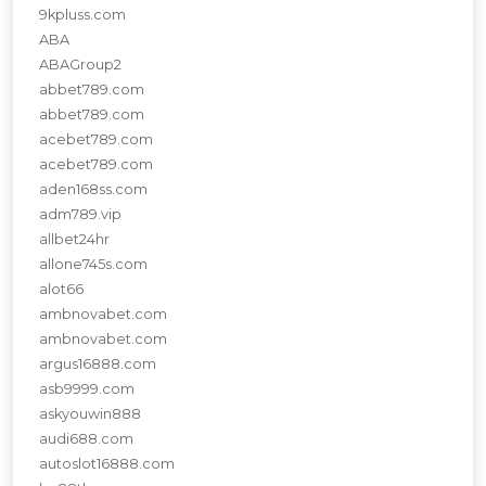
9kpluss.com
ABA
ABAGroup2
abbet789.com
abbet789.com
acebet789.com
acebet789.com
aden168ss.com
adm789.vip
allbet24hr
allone745s.com
alot66
ambnovabet.com
ambnovabet.com
argus16888.com
asb9999.com
askyouwin888
audi688.com
autoslot16888.com