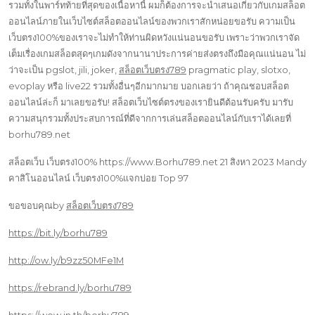
รวมทั้งในพาร์ทท้ายที่สุดของเนื้อหานี้ ผมก็ต้องการจะนำเสนอเกี่ยวกับเกมสล็อต
ออนไลน์ภายในเว็บไซต์สล็อตออนไลน์ของพวกเราสักหน่อยขอรับ ความเป็น
เว็บตรง100%ของเราจะไม่ทำให้ท่านผิดหวังแน่นอนขอรับ เพราะว่าพวกเราจัด
เต็มเรื่องเกมสล็อตสุดๆเกมดังจากนานาประการค่ายส่งตรงถึงมือคุณแน่นอน ไม่
ว่าจะเป็น pgslot, jili, joker,
สล็อตเว็บตรง789
pragmatic play, slotxo,
evoplay หรือ live22 รวมทั้งอื่นๆอีกมากมาย บอกเลยว่า ถ้าคุณชอบสล็อต
ออนไลน์ล่ะก็ มาเลยขอรับ! สล็อตเว็บไซต์ตรงของเรายินดีต้อนรับครับ มารับ
ความสนุกรวมทั้งประสบการณ์ที่ดีจากการเล่นสล็อตออนไลน์กับเราได้เลยที่
borhu789.net
สล็อตเว็บ เว็บตรง100% https://www.Borhu789.net 21 สิงหา 2023 Mandy
คาสิโนออนไลน์ เว็บตรง100%แจกบ่อย Top 97
ขอขอบคุณby
สล็อตเว็บตรง789
https://bit.ly/borhu789
http://ow.ly/b9zz50MFe1M
https://rebrand.ly/borhu789