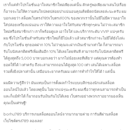
เราก็แค่ทำโปรโมชั่นเอาใจสมาชิกใหม่เพียงแค่นั้น สักครู่พอเพียงมาเล่นไปเรื่อย
ก็อาจจะไม่ให้ความสนใจปลดปล่อยปาแน่นอนคุณคิดผิดถนัดเลยล่ะนะครับ ผม
บอกเลยว่า สล็อตเว็บตรง789เว็บตรง100% ของพวกเรานั้นไม่มีไม่มีความเอาใจ
ใส่ปล่อยเหวี่ยงแน่นอน เราให้ความเอาใจใส่กับสมาชิกทุกๆคน ไม่ว่าจะสมาชิก
ใหม่หรือสมาชิกเก่า เราก็พร้อมดูแล เอาใจใส่ และบริการระดับ VVIP แน่ๆครับ
ผม ซึ่งโปรโมชั่นสำหรับสมาชิกใหม่ก็มีไปแล้ว แล้วสมาชิกเก่าจะไม่มีได้ยังไงล่ะ
กับโปรโมชั่น ทุกยอดฝาก 10% ไม่ว่าคุณจะฝากเงินเข้ามาเท่าใด ก็สามารถมา
รับโบนัสเครดิตฟรีเพิ่มเติมอีก 10% ได้เลยโดยทันที สามารถรับโบนัสเครดิตฟรี
ได้สูงสุดถึง 5,000 บาท บอกเลยว่า มากไม่น้อยเลยทีเดียว! แต่คุณควรต้องทำ
ยอดให้ได้ 1 เท่าครับ ถึงจะสามารถถอนได้สูงสุด 100 เท่า เล่นได้เฉพาะสล็อต
รวมทั้งยิงปลาเท่านั้น เสมือนจะยากครับผม แต่การทำกำไรให้ได้ 1 แค่นั้น
ผมมีความรู้สึกว่า มันแทบเป็นการตั้งผลกำไรแบบเบสิกของนักเล่นสล็อต
ออนไลน์ไปแล้ว โดยเหตุนั้น ไม่ยากแน่ๆนะครับ ผมเชื่อว่าทุกคนสามารถทำเป็น
และก็แม้ทำได้ ก็มาถอนรับเงินกันไปได้เลย เว็บตรงอย่างพวกเราอยากมองเห็น
คุณเป็นเศรษฐี!
borhu789 บริการเกมสล็อตออนไลน์จากมากมายค่าย การันตีผ่านสล็อต
เว็บไซต์ตรง789 ลองเลย!