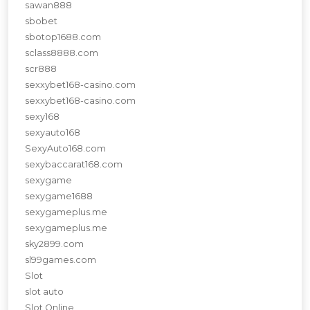
sawan888
sbobet
sbotop1688.com
sclass8888.com
scr888
sexxybet168-casino.com
sexxybet168-casino.com
sexy168
sexyauto168
SexyAuto168.com
sexybaccarat168.com
sexygame
sexygame1688
sexygameplus.me
sexygameplus.me
sky2899.com
sl99games.com
Slot
slot auto
Slot Online