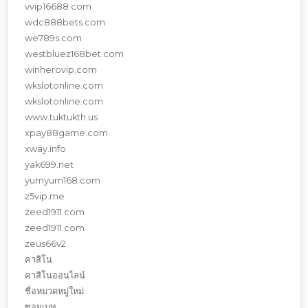
vvip16688.com
wdc888bets.com
we789s.com
westbluez168bet.com
winherovip.com
wkslotonline.com
wkslotonline.com
www.tuktukth.us
xpay88game.com
xway.info
yak699.net
yumyum168.com
z5vip.me
zeed1911.com
zeed1911.com
zeus66v2
คาสิโน
คาสิโนออนไลน์
ชื่อหมวดหมู่ใหม่
ซอยเบท