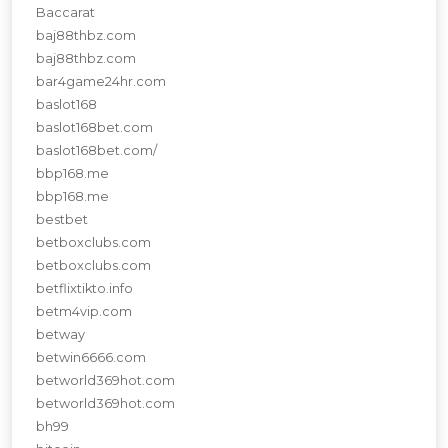
Baccarat
baj88thbz.com
baj88thbz.com
bar4game24hr.com
baslot168
baslot168bet.com
baslot168bet.com/
bbp168.me
bbp168.me
bestbet
betboxclubs.com
betboxclubs.com
betflixtikto.info
betm4vip.com
betway
betwin6666.com
betworld369hot.com
betworld369hot.com
bh99