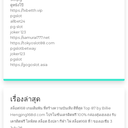
ดูหนังโป๊
https://1xbetth.vip
pgslot
allbet24
pg slot
joker 123
https://samurai777.net
https://tokyoslot88.com
pgslotbetway
joker123
pgslot
https://gogoslot.asia
เรื่องล่าสุด
สล็อต168 เกมเดิมพัน ที่สร้างความบันเทิง ดีที่สุด Top 87 by Billie
Hengjing168d.com โปรโมชั่นเครดิตฟรี 100% กล่องสุ่มเฮงเฮง รับ
เครดิตฟรี ไลฟ์สด สล็อต ยิงปลา กีฬา ไพ่ สล็อต168 ที่ 1 ของเอเชีย 3
July 26