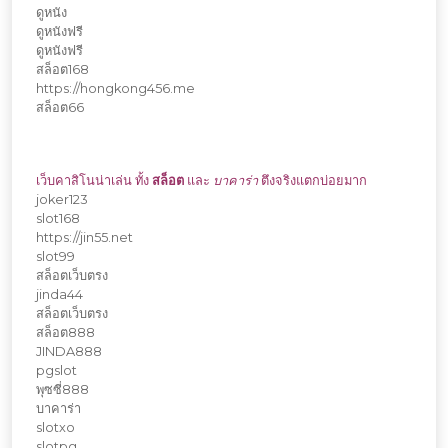
ดูหนัง
ดูหนังฟรี
ดูหนังฟรี
สล็อต168
https://hongkong456.me
สล็อต66
เว็บคาสิโนน่าเล่น ทั้ง
สล็อต
และ
บาคาร่า
ตึงจริงแตกบ่อยมาก
joker123
slot168
https://jin55.net
slot99
สล็อตเว็บตรง
jinda44
สล็อตเว็บตรง
สล็อต888
JINDA888
pgslot
พุซซี่888
บาคาร่า
slotxo
slotpg