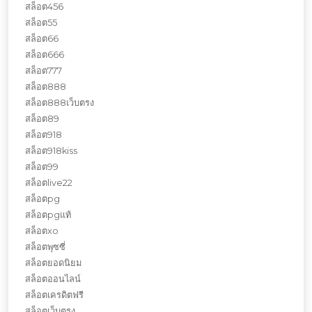
สล็อต456
สล็อต55
สล็อต66
สล็อต666
สล็อต777
สล็อต888
สล็อต888เว็บตรง
สล็อต89
สล็อต918
สล็อต918kiss
สล็อต99
สล็อตlive22
สล็อตpg
สล็อตpgแท้
สล็อตxo
สล็อตพุซซี่
สล็อตยอดนิยม
สล็อตออนไลน์
สล็อตเครดิตฟรี
สล็อตเว็บตรง