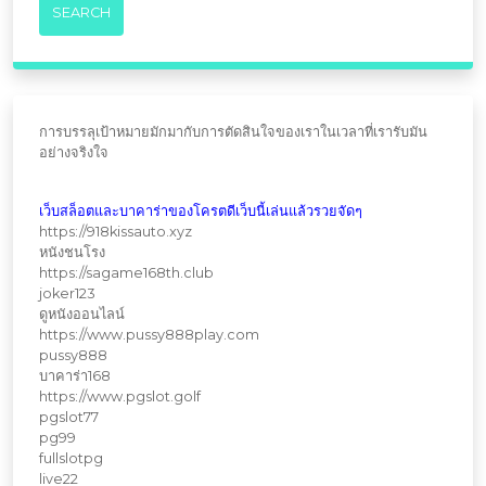
การบรรลุเป้าหมายมักมากับการตัดสินใจของเราในเวลาที่เรารับมัน
อย่างจริงใจ
เว็บสล็อตและบาคาร่าของโครตดีเว็บนี้เล่นแล้วรวยจัดๆ
https://918kissauto.xyz
หนังชนโรง
https://sagame168th.club
joker123
ดูหนังออนไลน์
https://www.pussy888play.com
pussy888
บาคาร่า168
https://www.pgslot.golf
pgslot77
pg99
fullslotpg
live22