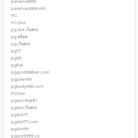
panama888
paramax1688.info
PG
PG Slot
pg slot เว็บตรง
pg สล็อต
pg เว็บตรง
pg77
pg99
pgfish
pggold168bet.com
pgjoker69
pglucky168.com
PGSlot
pgslot ทางเข้า
pgslot เว็บตรง
pgslot77
pgslot77.com
pgslot99
pgslot9999.co