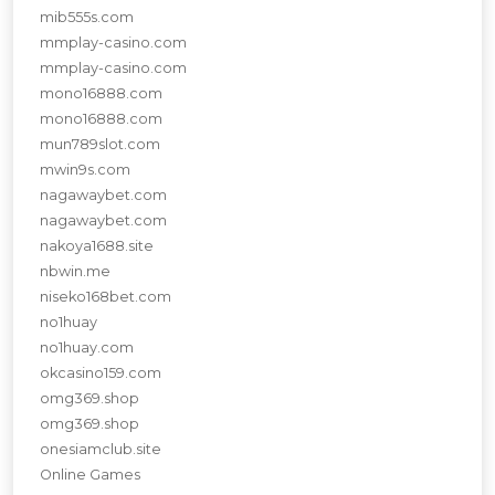
mib555s.com
mmplay-casino.com
mmplay-casino.com
mono16888.com
mono16888.com
mun789slot.com
mwin9s.com
nagawaybet.com
nagawaybet.com
nakoya1688.site
nbwin.me
niseko168bet.com
no1huay
no1huay.com
okcasino159.com
omg369.shop
omg369.shop
onesiamclub.site
Online Games