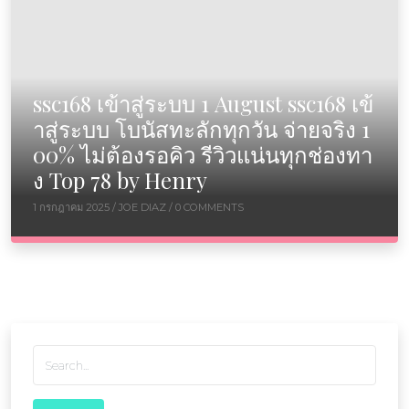
ssc168 เข้าสู่ระบบ 1 August ssc168 เข้
าสู่ระบบ โบนัสทะลักทุกวัน จ่ายจริง 1
00% ไม่ต้องรอคิว รีวิวแน่นทุกช่องทา
ง Top 78 by Henry
1 กรกฎาคม 2025 /
JOE DIAZ
/ 0 COMMENTS