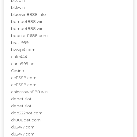
bitcoin
bkkwin
bluewin8888.info
bombet888.win
bombet888.win
boonlert1688.com
brazil999
bwvip4.com
cafe444
carlo999.net
Casino
cc11388.com
cc11388.com
chinatown888.win
debet slot
debet slot
dgb222hot.com
dr888bet.com
du2477.com
du2477.com