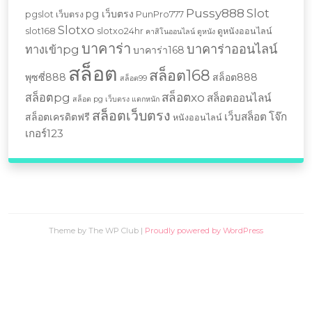
Pussy888
Slot
pg เว็บตรง
pgslot เว็บตรง
PunPro777
Slotxo
slot168
slotxo24hr
ดูหนังออนไลน์
คาสิโนออนไลน์
ดูหนัง
บาคาร่า
บาคาร่าออนไลน์
ทางเข้าpg
บาคาร่า168
สล็อต
สล็อต168
พุซซี่888
สล็อต888
สล็อต99
สล็อตxo
สล็อตpg
สล็อตออนไลน์
สล็อต pg เว็บตรง แตกหนัก
สล็อตเว็บตรง
เว็บสล็อต
โจ๊ก
สล็อตเครดิตฟรี
หนังออนไลน์
เกอร์123
Theme by The WP Club
|
Proudly powered by WordPress