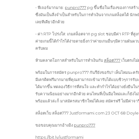
• ฟีเจอร์มากมาย:
punpro777
pg ขึ้นชื่อในเรื่องของการสร้าง
ซึ่งมันเป็นสิ่งจำเป็นสำหรับในการทำเงินจากเกมสล็อตได้ นักพ
เลยทีเดียวอีกด้วย
• ค่า RTP โปร่งใส: เกมสล็อตจาก pg slot ชอบมีค่า RTP ที่
ค่ายเกมนี้ได้กำไรได้ง่ายดายยิ่งกว่าค่ายเกมอื่นๆมีความผั
ครับผม
ห้ามคลาดโอกาสสำหรับในการทำเงินกับ
สล็อต777
เว็บตรงไม่ผ
พร้อมในการสมัคร punpro777 กันรึยังขอรับ? เห็นไหมนะครับว่
มีเครดิตฟรีมากมายที่คุณสามารถเข้ามารับได้แบบชิวๆการรับ
ได้มากขึ้น ทดลองวิธีการที่สนใจ และทำกำไรได้อย่างยั่งยื
รับความนิยมอย่างมากอีกด้วย คนไหนที่เป็นมือใหม่และก็ยังไม
พร้อมแล้วล่ะก็ มาสมัครสมาชิกใหม่ได้เลย สมัครฟรี ไม่มีค่าจาร
สล็อตเว็บ สล็อต777 Justformami.com 23 OCT 68 Doyle c
ขอขอบคุณมากอ้างอิง
punpro777
https://bit.ly/justformami