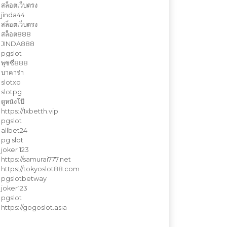
สล็อตเว็บตรง
jinda44
สล็อตเว็บตรง
สล็อต888
JINDA888
pgslot
พุซซี่888
บาคาร่า
slotxo
slotpg
ดูหนังโป๊
https://1xbetth.vip
pgslot
allbet24
pg slot
joker 123
https://samurai777.net
https://tokyoslot88.com
pgslotbetway
joker123
pgslot
https://gogoslot.asia