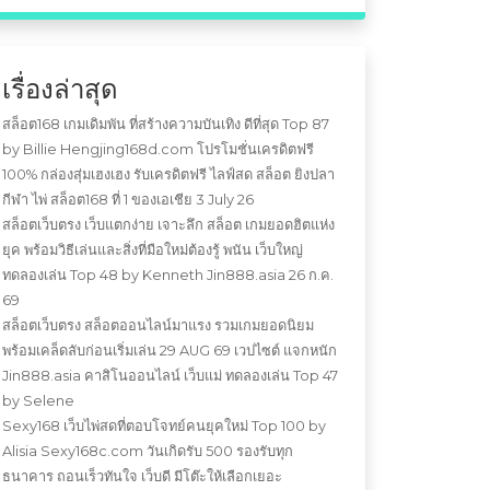
เรื่องล่าสุด
สล็อต168 เกมเดิมพัน ที่สร้างความบันเทิง ดีที่สุด Top 87
by Billie Hengjing168d.com โปรโมชั่นเครดิตฟรี
100% กล่องสุ่มเฮงเฮง รับเครดิตฟรี ไลฟ์สด สล็อต ยิงปลา
กีฬา ไพ่ สล็อต168 ที่ 1 ของเอเชีย 3 July 26
สล็อตเว็บตรง เว็บแตกง่าย เจาะลึก สล็อต เกมยอดฮิตแห่ง
ยุค พร้อมวิธีเล่นและสิ่งที่มือใหม่ต้องรู้ พนัน เว็บใหญ่
ทดลองเล่น Top 48 by Kenneth Jin888.asia 26 ก.ค.
69
สล็อตเว็บตรง สล็อตออนไลน์มาแรง รวมเกมยอดนิยม
พร้อมเคล็ดลับก่อนเริ่มเล่น 29 AUG 69 เวปไซต์ แจกหนัก
Jin888.asia คาสิโนออนไลน์ เว็บแม่ ทดลองเล่น Top 47
by Selene
Sexy168 เว็บไพ่สดที่ตอบโจทย์คนยุคใหม่ Top 100 by
Alisia Sexy168c.com วันเกิดรับ 500 รองรับทุก
ธนาคาร ถอนเร็วทันใจ เว็บดี มีโต๊ะให้เลือกเยอะ