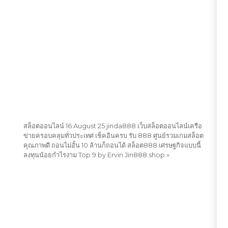
สล็อตออนไลน์ 16 August 25 jinda888 เว็บสล็อตออนไลน์เครือ
ข่ายครอบคลุมทั่วประเทศ เช็คอินครบ รับ 888 ศูนย์รวมเกมสล็อต
คุณภาพดี ถอนไม่อั้น 10 ล้านก็ถอนได้ สล็อต888 เศรษฐกิจแบบนี้
ลงทุนน้อยกำไรงาม Top 9 by Ervin Jin888.shop
»