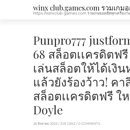
Skip to content
winx club.games.com รวมเกมออนไล
https://winxclub-games.com รวมเกมยอดฮิตทุกเครื่อง famic
Punpro777 justfor
68 สล็อตเเครดิตฟรี
เล่นสล็อตให้ได้เงินห
แล้วยังร้องว้าว! คา
สล็อตเเครดิตฟรี ใหม
Doyle
26 สิงหาคม 2025 /
JOE DIAZ
/ 0 COMMENTS