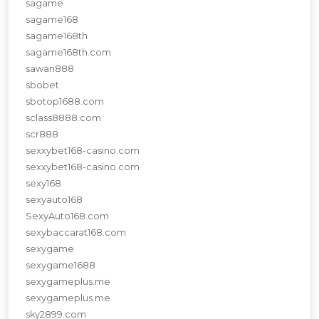
sagame
sagame168
sagame168th
sagame168th.com
sawan888
sbobet
sbotop1688.com
sclass8888.com
scr888
sexxybet168-casino.com
sexxybet168-casino.com
sexy168
sexyauto168
SexyAuto168.com
sexybaccarat168.com
sexygame
sexygame1688
sexygameplus.me
sexygameplus.me
sky2899.com