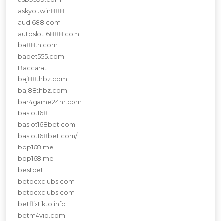
askyouwin888
audi688.com
autoslot16888.com
ba88th.com
babet555.com
Baccarat
baj88thbz.com
baj88thbz.com
bar4game24hr.com
baslot168
baslot168bet.com
baslot168bet.com/
bbp168.me
bbp168.me
bestbet
betboxclubs.com
betboxclubs.com
betflixtikto.info
betm4vip.com