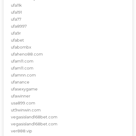
ufa11k
ufa191
ufa77
ufa8997
ufa9r
ufabet
ufabombx
ufaheno88.com
ufam11.com
ufam11.com
ufamnn.com
ufanance
ufasexygame
ufawinner
usa899.com
ut9winwin.com
vegasisland168bet.com
vegasisland168bet.com
ver888.vip