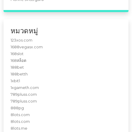
หมวดหมู่
123xos.com
1688vegasx.com
168slot
168สล็อต
188bet
188betth
1xbit1
1xgameth.com
789pluss.com
789pluss.com
888pg
8lots.com
8lots.com
8lots.me