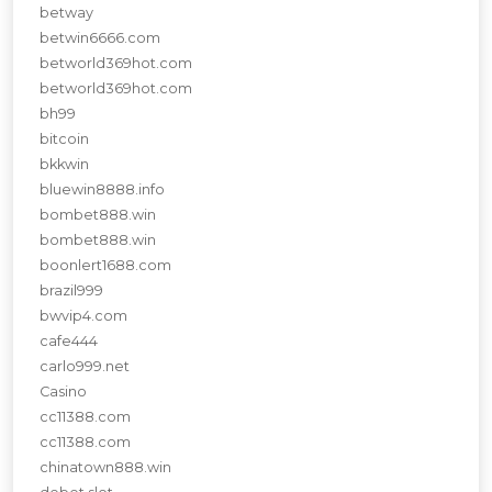
betway
betwin6666.com
betworld369hot.com
betworld369hot.com
bh99
bitcoin
bkkwin
bluewin8888.info
bombet888.win
bombet888.win
boonlert1688.com
brazil999
bwvip4.com
cafe444
carlo999.net
Casino
cc11388.com
cc11388.com
chinatown888.win