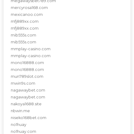
megawaysbet789.com
mercyrosa168.com
mexicanoo.com
mfj889xx.com
mfj889xx.com
mib555s.com
mib555s.com
mmplay-casino.com
mmplay-casino.com
mono16888.com
mono16888.com
mun789slot.com
mwin9s.com
nagawaybet.com
nagawaybet.com
nakoya1688.site
nbwin.me
niseko168bet.com
no1huay
no1huay.com