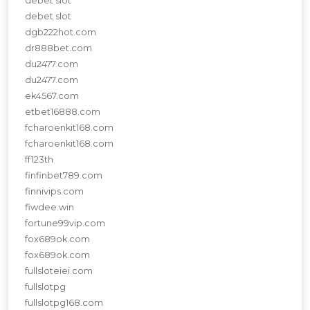
debet slot
debet slot
dgb222hot.com
dr888bet.com
du2477.com
du2477.com
ek4567.com
etbet16888.com
fcharoenkit168.com
fcharoenkit168.com
ff123th
finfinbet789.com
finnivips.com
fiwdee.win
fortune99vip.com
fox689ok.com
fox689ok.com
fullsloteiei.com
fullslotpg
fullslotpg168.com