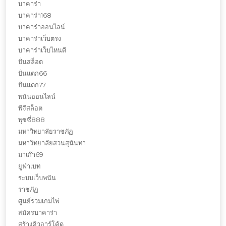
บาคาร่า
บาคาร่า168
บาคาร่าออนไลน์
บาคาร่าเว็บตรง
บาคาร่าเว็บไหนดี
ปั่นสล็อต
ปั่นแตก66
ปั่นแตก77
พนันออนไลน์
พีจีสล็อต
พุซซี่888
มหาวิทยาลัยราชภัฏ
มหาวิทยาลัยสวนสุนันทา
มาเก๊า69
ยูฟ่าเบท
ระบบเว็บพนัน
ราชภัฏ
ศูนย์รวมเกมไพ่
สมัครบาคาร่า
สร้างคิวอาร์โค้ด