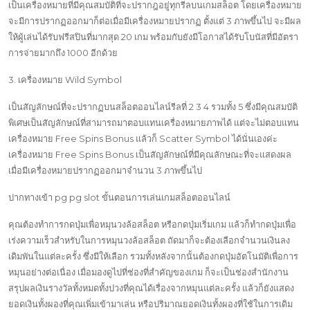
เป็นเครื่องหมายที่มีคุณสมบัติที่จะปรากฎอยู่ทุกรีลบนเกมสล็อต โดยเครื่องหมาย
จะมีการปรากฏออกมาก็ต่อเมื่อมีเครื่องหมายปรากฏ ตั้งแต่ 3 ภาพขึ้นไป จะมีผล
ให้ผู้เล่นได้รับฟรีสปินที่มากสุด 20 เกม พร้อมกับยังมีโอกาสได้รับโบนัสที่มีอัตรา
การจ่ายมากถึง 1000 อีกด้วย
3. เครื่องหมาย Wild Symbol
เป็นสัญลักษณ์ที่จะปรากฏบนสล็อตออนไลน์รีลที่ 2 3 4 รวมทั้ง 5 ซึ่งมีคุณสมบัติ
พิเศษเป็นสัญลักษณ์ที่สามารถมาตอบแทนเครื่องหมายภาพได้ แต่จะไม่ตอบแทน
เครื่องหมาย Free Spins Bonus แล้วก็ Scatter Symbol ได้นั่นเองค่ะ
เครื่องหมาย Free Spins Bonus เป็นสัญลักษณ์ที่มีคุณลักษณะที่จะแสดงผล
เมื่อมีเครื่องหมายปรากฏออกมาจำนวน 3 ภาพขึ้นไป
ปากทางเข้า pg pg slot ขั้นตอนการเล่นเกมสล็อตออนไลน์
คุณต้องทำการกดปุ่มเพื่อหมุนวงล้อสล็อต หรือกดปุ่มเริ่มเกม แล้วก็ทำกดปุ่มเพื่อ
เร่งความเร็วสำหรับในการหมุนวงล้อสล็อต ถัดมาก็จะต้องเลือกจำนวนเงินลง
เดิมพันในแต่ละครั้ง ซึ่งมีให้เลือก รวมทั้งหลังจากนั้นต้องกดปุ่มอัตโนมัติเพื่อการ
หมุนอย่างต่อเนื่อง เมื่อมองดูไปที่ช่องที่สำคัญของเกม ก็จะเป็นช่องสำนักงาน
สรุปผลเงินรางวัลทั้งหมดทั้งปวงที่คุณได้เรื่องจากหมุนแต่ละครั้ง แล้วก็ยังแสดง
ยอดเงินทั้งผองที่คุณเพิ่มเข้ามาเล่น หรือปริมาณยอดเงินทั้งผองที่ใช้ในการเดิม