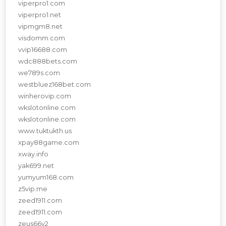
viperpro1.com
viperpro1.net
vipmgm8.net
visdomm.com
vvip16688.com
wdc888bets.com
we789s.com
westbluez168bet.com
winherovip.com
wkslotonline.com
wkslotonline.com
www.tuktukth.us
xpay88game.com
xway.info
yak699.net
yumyum168.com
z5vip.me
zeed1911.com
zeed1911.com
zeus66v2